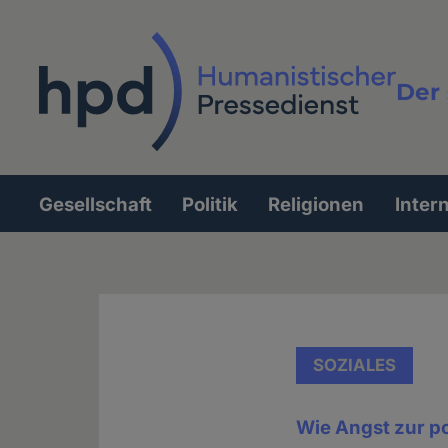
Direkt
zum
Inhalt
Der 
Vollt
Gesellschaft
Politik
Religionen
Inter
Hauptnavigation
SOZIALES
Wie Angst zur p