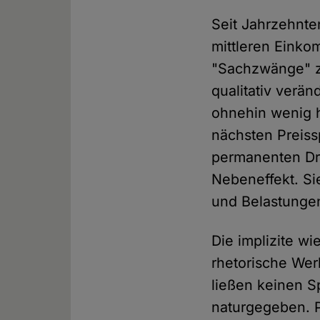
Seit Jahrzehnte
mittleren Eink
"Sachzwänge" zu
qualitativ verä
ohnehin wenig h
nächsten Preiss
permanenten Dru
Nebeneffekt. Sie
und Belastungen 
Die implizite wi
rhetorische Wer
ließen keinen S
naturgegeben. Pr