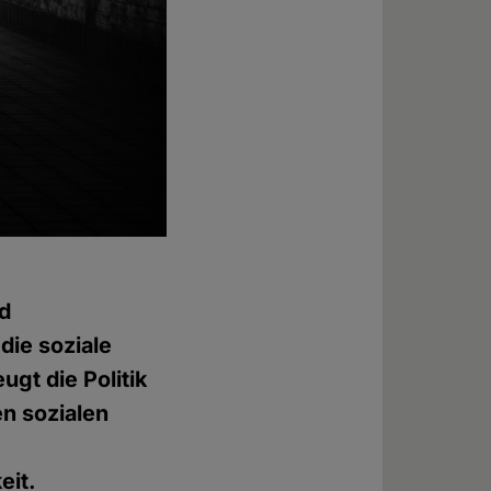
nd
die soziale
gt die Politik
n sozialen
eit.