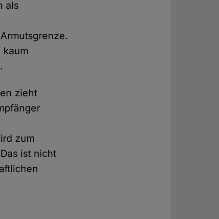
 als
r Armutsgrenze.
h kaum
.
en zieht
empfänger
wird zum
Das ist nicht
aftlichen