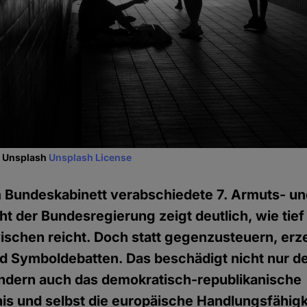
f Unsplash
Unsplash License
 Bundeskabinett verabschiedete 7. Armuts- u
t der Bundesregierung zeigt deutlich, wie tief 
ischen reicht. Doch statt gegenzusteuern, erzeu
d Symboldebatten. Das beschädigt nicht nur de
ondern auch das demokratisch-republikanische
s und selbst die europäische Handlungsfähigk