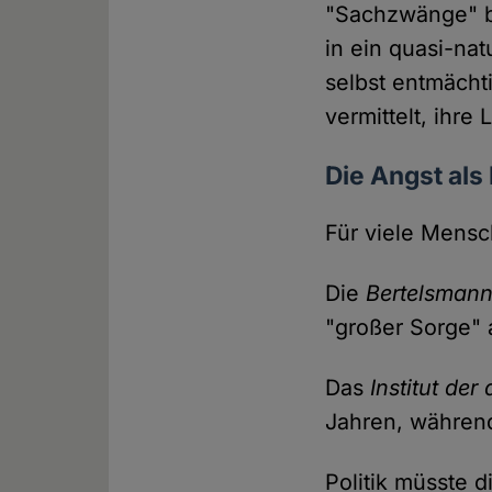
"Sachzwänge" b
in ein quasi-nat
selbst entmächt
vermittelt, ihre 
Die Angst als
Für viele Mensch
Die
Bertelsmann
"großer Sorge" a
Das
Institut der
Jahren, währen
Politik müsste 