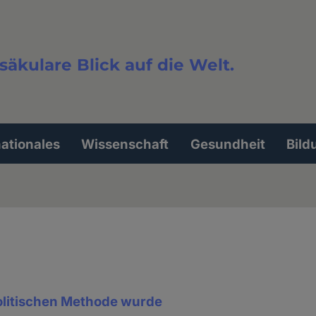
säkulare Blick auf die Welt.
extsuche
nationales
Wissenschaft
Gesundheit
Bild
olitischen Methode wurde