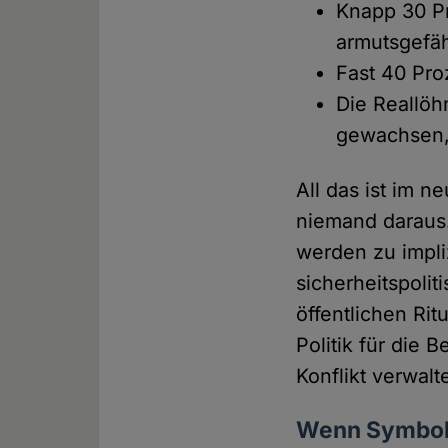
Knapp 30 Pr
armutsgefäh
Fast 40 Pro
Die Reallöh
gewachsen,
All das ist im 
niemand daraus.
werden zu impli
sicherheitspolit
öffentlichen Rit
Politik für die 
Konflikt verwal
Wenn Symbole