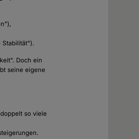
n"),
tabilität").
keit". Doch ein
äbt seine eigene
doppelt so viele
ssteigerungen.