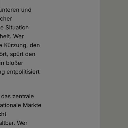
 unteren und
scher
e Situation
heit. Wer
te Kürzung, den
rt, spürt den
in bloßer
g entpolitisiert
 das zentrale
nationale Märkte
cht
altbar. Wer