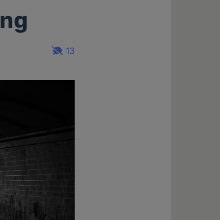
ung
13