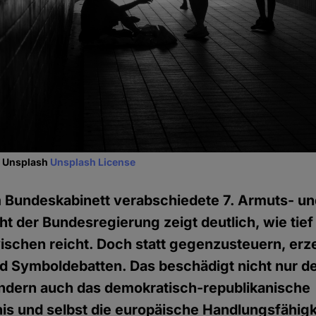
f Unsplash
Unsplash License
 Bundeskabinett verabschiedete 7. Armuts- u
t der Bundesregierung zeigt deutlich, wie tief 
ischen reicht. Doch statt gegenzusteuern, erzeu
d Symboldebatten. Das beschädigt nicht nur de
ondern auch das demokratisch-republikanische
s und selbst die europäische Handlungsfähigk