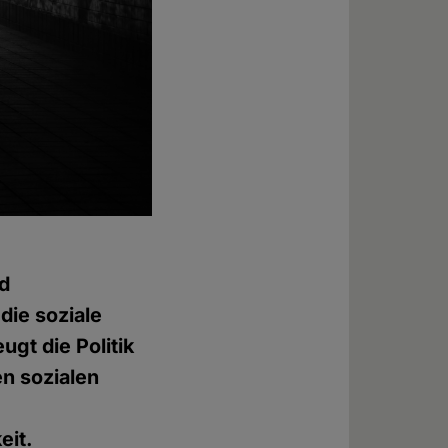
nd
die soziale
gt die Politik
n sozialen
eit.