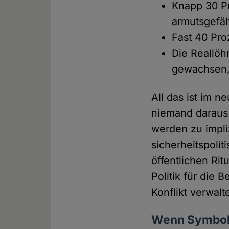
Knapp 30 Pr
armutsgefäh
Fast 40 Pro
Die Reallöh
gewachsen,
All das ist im 
niemand daraus.
werden zu impli
sicherheitspolit
öffentlichen Rit
Politik für die 
Konflikt verwal
Wenn Symbole