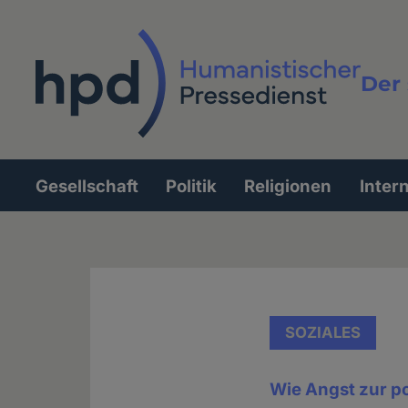
Direkt
zum
Inhalt
Der 
Vollt
Gesellschaft
Politik
Religionen
Inter
Hauptnavigation
SOZIALES
Wie Angst zur p