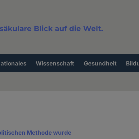
säkulare Blick auf die Welt.
extsuche
nationales
Wissenschaft
Gesundheit
Bild
olitischen Methode wurde