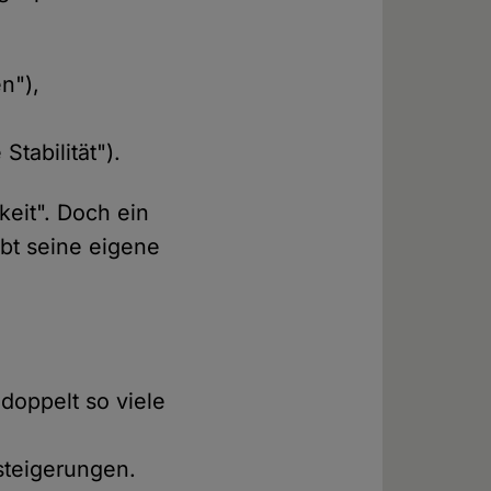
n"),
tabilität").
keit". Doch ein
äbt seine eigene
doppelt so viele
ssteigerungen.