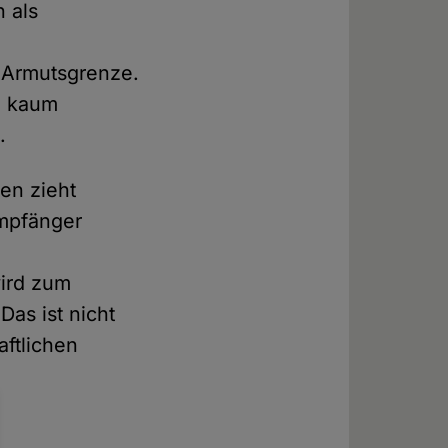
 als
r Armutsgrenze.
h kaum
.
en zieht
empfänger
wird zum
Das ist nicht
aftlichen