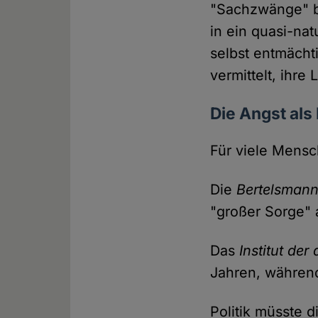
"Sachzwänge" b
in ein quasi-nat
selbst entmächt
vermittelt, ihre 
Die Angst als
Für viele Mensch
Die
Bertelsmann
"großer Sorge" a
Das
Institut der
Jahren, währen
Politik müsste 