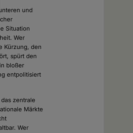
 unteren und
scher
e Situation
heit. Wer
te Kürzung, den
rt, spürt den
in bloßer
g entpolitisiert
 das zentrale
nationale Märkte
cht
altbar. Wer