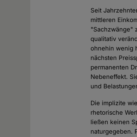
Seit Jahrzehnte
mittleren Eink
"Sachzwänge" zu
qualitativ verä
ohnehin wenig h
nächsten Preiss
permanenten Dru
Nebeneffekt. Sie
und Belastungen 
Die implizite wi
rhetorische Wer
ließen keinen S
naturgegeben. Pr