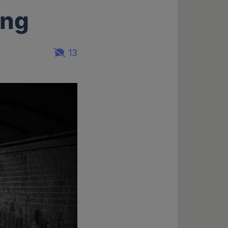
ung
13