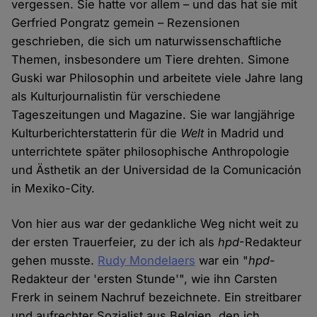
vergessen. Sie hatte vor allem – und das hat sie mit
Gerfried Pongratz gemein – Rezensionen
geschrieben, die sich um naturwissenschaftliche
Themen, insbesondere um Tiere drehten. Simone
Guski war Philosophin und arbeitete viele Jahre lang
als Kulturjournalistin für verschiedene
Tageszeitungen und Magazine. Sie war langjährige
Kulturberichterstatterin für die
Welt
in Madrid und
unterrichtete später philosophische Anthropologie
und Ästhetik an der Universidad de la Comunicación
in Mexiko-City.
Von hier aus war der gedankliche Weg nicht weit zu
der ersten Trauerfeier, zu der ich als
hpd
-Redakteur
gehen musste.
Rudy Mondelaers
war ein "
hpd
-
Redakteur der 'ersten Stunde'", wie ihn Carsten
Frerk in seinem Nachruf bezeichnete. Ein streitbarer
und aufrechter Sozialist aus Belgien, den ich