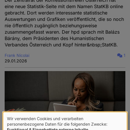
eine neue Statistik-Seite mit dem Namen StatKB online
gebracht. Dort werden interessante statistische
Auswertungen und Grafiken veröffentlicht, die so noch
nie öffentlich zugänglich beziehungsweise
zusammengefasst waren. Der hpd sprach mit Balázs
Bárány, dem Präsidenten des Humanistischen
Verbandes Österreich und Kopf hinter&nbsp;StatKB.
Frank Nicolai
1
29.01.2026
Wir verwenden Cookies und verarbeiten
Verwendung
personenbezogene Daten für die folgenden Zwecke:
Funktional & Eingebettete externe Inhalte
.