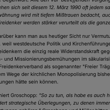
ehen sich seit diesem 12. März 1990 oft jedem sa
ähnung wird mit tiefem Mißtrauen bedacht, auc
Freidenker werden stärker verurteilt als die ganz
rüber kann man aus heutiger Sicht nur Vermutu
 weil westdeutsche Politik und Kirchenführung
reidenkern die einzig reale Widerstandskraft geg
gs- und Missionierungsbemühungen im säkularis
 Freidenkerverband als sogenannter "Freier Träg
dem Wege der kirchlichen Monopolisierung bish
htungen hätte sein können.
miert Groschopp:
"So zu tun, als habe es auch h
ert strategische Überlegungen, zu denen imme