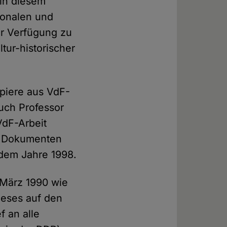
in diesem
ionalen und
ur Verfügung zu
tur-historischer
piere aus VdF-
auch Professor
VdF-Arbeit
n Dokumenten
 dem Jahre 1998.
 März 1990 wie
ieses auf den
f an alle