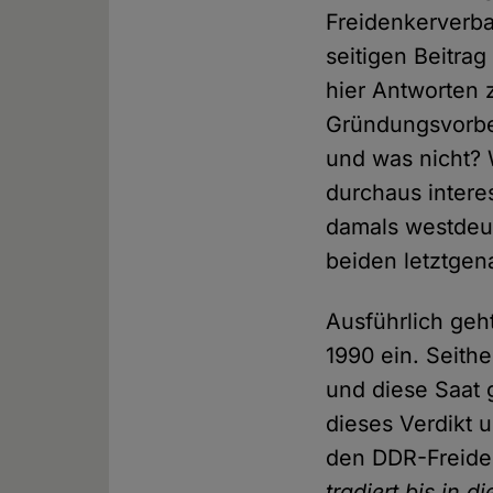
Freidenkerverb
seitigen Beitra
hier Antworten z
Gründungsvorber
und was nicht? 
durchaus intere
damals westdeut
beiden letztgen
Ausführlich geh
1990 ein. Seithe
und diese Saat 
dieses Verdikt u
den DDR-Freide
tradiert bis in 