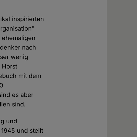
al inspirierten
rganisation"
ie ehemaligen
eidenker nach
eser wenig
 Horst
sebuch mit dem
70
sind es aber
len sind.
ng und
1945 und stellt