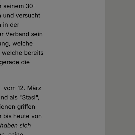
n seinem 30-
h und versucht
 in der
er Verband sein
ung, welche
 welche bereits
 gerade die
" vom 12. März
nd als "Stasi",
ionen griffen
ch bis heute von
' haben sich
ge, seine