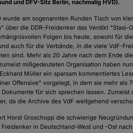
mund und DFV-Sitz Berlin, nachmalig HVD).
0 wurde am sogenannten Runden Tisch von klerik
n" über die DDR-Freidenker das Verdikt "Stasi-O
erhängnisvollen Folgen bis heute, sowohl für d
und auch für die Verbände, in die viele VdF-Fr
eten sind. Mehr als 20 Jahre nach dem Ende di
zumeist mißgedeuteten Organisation haben nun
Eckhard Müller ein sparsam kommentiertes Le
iner Offensive" vorgelegt, in dem sie mehr als 
 Dokumente für sich sprechen lassen. Zumeist 
er, da die Archive des VdF weitgehend verschol
ert Horst Groschopp die schwierige Neugründu
 Freidenker in Deutschland-West und -Ost nach 