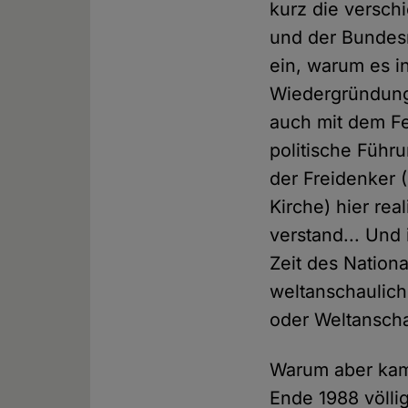
kurz die versch
und der Bundesr
ein, warum es i
Wiedergründung
auch mit dem Fe
politische Führ
der Freidenker 
Kirche) hier rea
verstand... Und
Zeit des Nation
weltanschaulich
oder Weltansch
Warum aber kam 
Ende 1988 völli