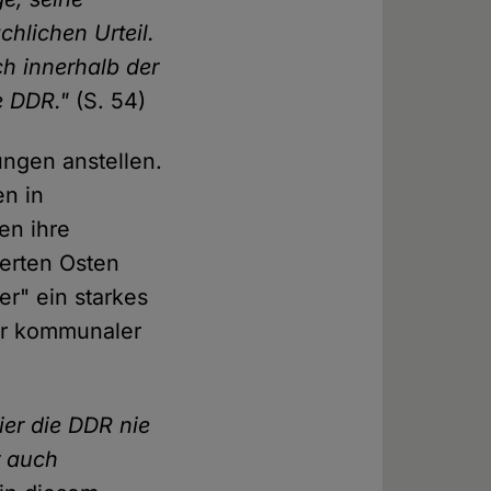
chlichen Urteil.
h innerhalb der
e DDR."
(S. 54)
ngen anstellen.
en in
en ihre
ierten Osten
er" ein starkes
er kommunaler
ier die DDR nie
r auch