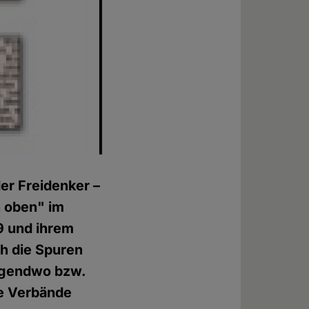
er Freidenker –
n oben" im
9 und ihrem
h die Spuren
irgendwo bzw.
he Verbände