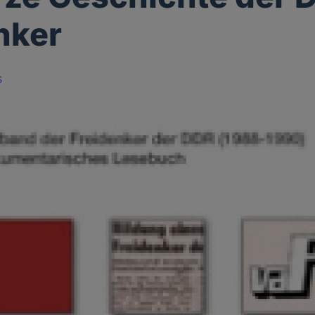
nker
s