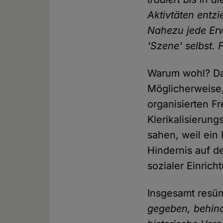
Aktivtäten entzi
Nahezu jede Erw
'Szene' selbst. 
Warum wohl? Da
Möglicherweise,
organisierten F
Klerikalisierun
sahen, weil ein
Hindernis auf 
sozialer Einric
Insgesamt resü
gegeben, behind