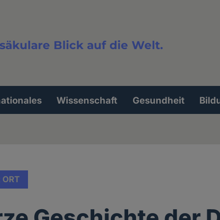
säkulare Blick auf die Welt.
extsuche
nationales
Wissenschaft
Gesundheit
Bild
 ORT
rze Geschichte der 