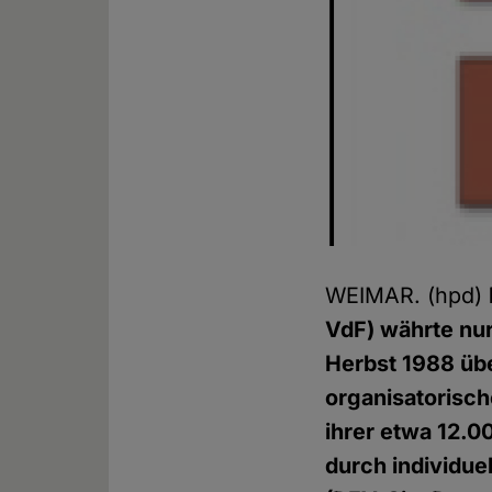
WEIMAR. (hpd)
VdF) währte nur
Herbst 1988 übe
organisatorisc
ihrer etwa 12.0
durch individue