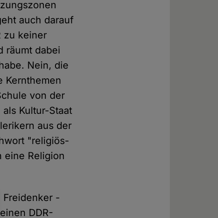
atzungszonen
geht auch darauf
 zu keiner
 räumt dabei
habe. Nein, die
ie Kernthemen
Schule von der
 als Kultur-Staat
lerikern aus der
wort "religiös-
n eine Religion
 Freidenker -
 einen DDR-