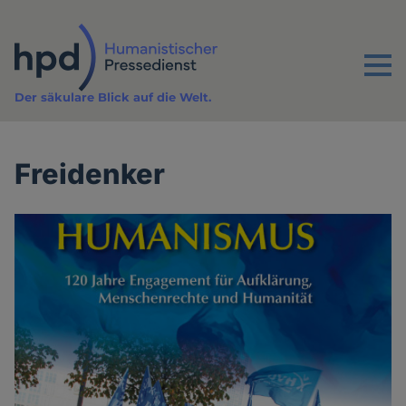
Direkt
zum
Inhalt
Menu
Der säkulare Blick auf die Welt.
Freidenker