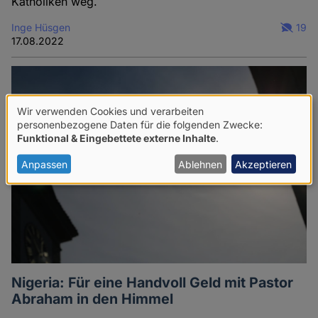
Katholiken weg.
Inge Hüsgen
19
17.08.2022
Wir verwenden Cookies und verarbeiten
Verwendung
personenbezogene Daten für die folgenden Zwecke:
Funktional & Eingebettete externe Inhalte
.
von
personenbezogenen
Anpassen
Ablehnen
Akzeptieren
Daten
und
Cookies
Nigeria: Für eine Handvoll Geld mit Pastor
Abraham in den Himmel