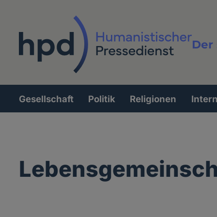
Direkt
zum
Inhalt
Der 
Vollt
Gesellschaft
Politik
Religionen
Inter
Hauptnavigation
Lebensgemeinsch