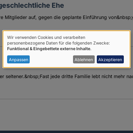
geschlechtliche Ehe
ihre Mitglieder auf, gegen die geplante Einführung von&nbs
Wir verwenden Cookies und verarbeiten
Verwendung
personenbezogene Daten für die folgenden Zwecke:
Funktional & Eingebettete externe Inhalte
.
von
personenbezogenen
Anpassen
Ablehnen
Akzeptieren
Daten
r seltener.&nbsp;Fast jede dritte Familie lebt nicht mehr n
und
Cookies