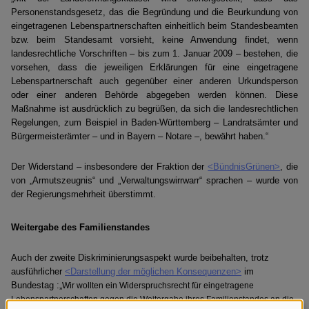
Personenstandsgesetz, das die Begründung und die Beurkundung von
eingetragenen Lebenspartnerschaften einheitlich beim Standesbeamten
bzw. beim Standesamt vorsieht, keine Anwendung findet, wenn
landesrechtliche Vorschriften – bis zum 1. Januar 2009 – bestehen, die
vorsehen, dass die jeweiligen Erklärungen für eine eingetragene
Lebenspartnerschaft auch gegenüber einer anderen Urkundsperson
oder einer anderen Behörde abgegeben werden können. Diese
Maßnahme ist ausdrücklich zu begrüßen, da sich die landesrechtlichen
Regelungen, zum Beispiel in Baden-Württemberg – Landratsämter und
Bürgermeisterämter – und in Bayern – Notare –, bewährt haben.“
Der Widerstand – insbesondere der Fraktion der
<BündnisGrünen>
, die
von „Armutszeugnis“ und „Verwaltungswirrwarr“ sprachen – wurde von
der Regierungsmehrheit überstimmt.
Weitergabe des Familienstandes
Auch der zweite Diskriminierungsaspekt wurde beibehalten, trotz
ausführlicher
<Darstellung der möglichen Konsequenzen>
im
Bundestag :„
Wir wollten ein Widerspruchsrecht für eingetragene
Lebenspartnerschaften gegen die Weitergabe ihres Familienstandes an die