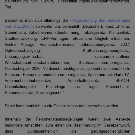
Beurkundung von Geburt, Eheschließungen/Lebenspartnerschaften,
Tod.
Betrachtet man sich allerdings die
<Tagesordnung des Bundestages
vom 9.11.2006>
, so wurden u.a. behandelt: „Deutsche Einheit; Ethikrat;
Steuerflucht; Arbeitnehmermitbestimmung; Tabakgesetz; Klimapolitik;
Städteentwicklung; ERP-Vermögen; Steuerliche Begleitmaßnahmen;
Große Anfrage Rechtsextremismus; Jahressteuergesetz 2007;
Opferentschädigung; Kraftfahrzeugsteuergesetz;
Entsorgungswirtschaft, Transparenzrichtlinie;
Wirtschaftspartnerschaftsabkommen; Berufsaufsichtsreformgesetz;
Hochschulpakt 2020; Verdienststatistikgesetz; gentechnisch veränderte
Pflanzen; Personenstandsrechtsreformgesetz; Wohnraum bei Hartz IV;
Verbraucherschutzgesetze; Aufenthaltsgesetz; REACH-
Chemikalienpolitik; Flüchtlinge aus Togo; Arbeitnehmer-
Entsendegesetz; Gewebegesetz.“
Dabei kann natürlich so ein Gesetz schon mal übersehen werden.
Innerhalb der Personenstandsregelungen waren zwei Aspekte
besonders umstritten: zum einen die Bestimmung im Gesetzentwurf,
dass bundeseinheitlich die gleichgeschlechtlichen