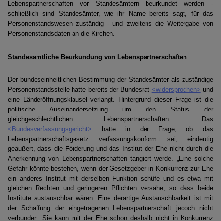
Lebenspartnerschaften vor Standesämtern beurkundet werden -
schließlich sind Standesämter, wie ihr Name bereits sagt, für das
Personenstandswesen zuständig - und zweitens die Weitergabe von
Personenstandsdaten an die Kirchen.
Standesamtliche Beurkundung von Lebenspartnerschaften
Der bundeseinheitlichen Bestimmung der Standesämter als zuständige
Personenstandsstelle hatte bereits der Bundesrat
<widersprochen>
und
eine Länderöffnungsklausel verlangt. Hintergrund dieser Frage ist die
politische Auseinandersetzung um den Status der
gleichgeschlechtlichen Lebenspartnerschaften. Das
<Bundesverfassungsgericht>
hatte in der Frage, ob das
Lebenspartnerschaftsgesetz verfassungskonform sei, eindeutig
geäußert, dass die Förderung und das Institut der Ehe nicht durch die
Anerkennung von Lebenspartnerschaften tangiert werde. „Eine solche
Gefahr könnte bestehen, wenn der Gesetzgeber in Konkurrenz zur Ehe
ein anderes Institut mit derselben Funktion schüfe und es etwa mit
gleichen Rechten und geringeren Pflichten versähe, so dass beide
Institute austauschbar wären. Eine derartige Austauschbarkeit ist mit
der Schaffung der eingetragenen Lebenspartnerschaft jedoch nicht
verbunden. Sie kann mit der Ehe schon deshalb nicht in Konkurrenz