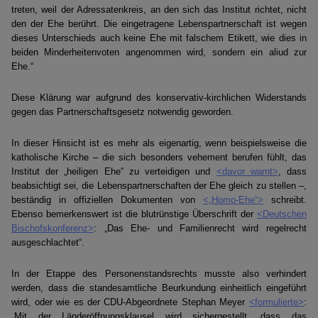
treten, weil der Adressatenkreis, an den sich das Institut richtet, nicht
den der Ehe berührt. Die eingetragene Lebenspartnerschaft ist wegen
dieses Unterschieds auch keine Ehe mit falschem Etikett, wie dies in
beiden Minderheitenvoten angenommen wird, sondern ein aliud zur
Ehe.“
Diese Klärung war aufgrund des konservativ-kirchlichen Widerstands
gegen das Partnerschaftsgesetz notwendig geworden.
In dieser Hinsicht ist es mehr als eigenartig, wenn beispielsweise die
katholische Kirche – die sich besonders vehement berufen fühlt, das
Institut der „heiligen Ehe“ zu verteidigen und
<davor warnt>
, dass
beabsichtigt sei, die Lebenspartnerschaften der Ehe gleich zu stellen –,
beständig in offiziellen Dokumenten von
<„Homo-Ehe“>
schreibt.
Ebenso bemerkenswert ist die blutrünstige Überschrift der
<Deutschen
Bischofskonferenz>
: „Das Ehe- und Familienrecht wird regelrecht
ausgeschlachtet“.
In der Etappe des Personenstandsrechts musste also verhindert
werden, dass die standesamtliche Beurkundung einheitlich eingeführt
wird, oder wie es der CDU-Abgeordnete Stephan Meyer
<formulierte>
:
„Mit der Länderöffnungsklausel wird sichergestellt, dass das