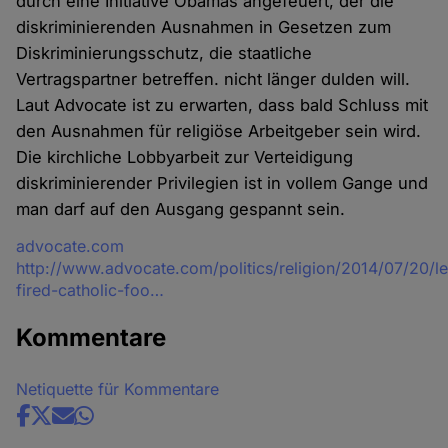
durch eine Initiative Obamas angefeuert, der die
diskriminierenden Ausnahmen in Gesetzen zum
Diskriminierungsschutz, die staatliche
Vertragspartner betreffen. nicht länger dulden will.
Laut Advocate ist zu erwarten, dass bald Schluss mit
den Ausnahmen für religiöse Arbeitgeber sein wird.
Die kirchliche Lobbyarbeit zur Verteidigung
diskriminierender Privilegien ist in vollem Gange und
man darf auf den Ausgang gespannt sein.
Quelle
advocate.com
http://www.advocate.com/politics/religion/2014/07/20/le
fired-catholic-foo…
Kommentare
Netiquette für Kommentare
Share