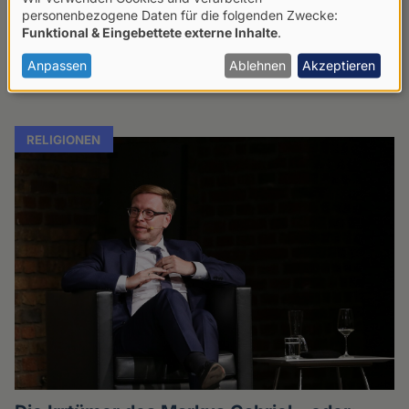
Verwendung
während die Kirchen immer weiter an Bedeutung
personenbezogene Daten für die folgenden Zwecke:
Funktional & Eingebettete externe Inhalte
.
verlieren.
von
personenbezogenen
Anpassen
Ablehnen
Akzeptieren
Martin Bauer
28.07.2026
Daten
und
RELIGIONEN
Cookies