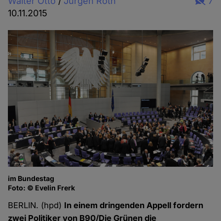
Walter Otto
/
Jürgen Roth
7
10.11.2015
im Bundestag
Foto: © Evelin Frerk
BERLIN. (hpd)
In einem dringenden Appell fordern
zwei Politiker von B90/Die Grünen die