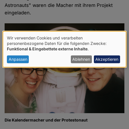
Astronauts" waren die Macher mit ihrem Projekt
eingeladen.
Wir verwenden Cookies und verarbeiten
Verwendung
personenbezogene Daten für die folgenden Zwecke:
Funktional & Eingebettete externe Inhalte
.
von
personenbezogenen
Anpassen
Ablehnen
Akzeptieren
Daten
und
Cookies
Die Kalendermacher und der Protestonaut