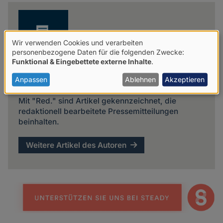
news
Wir verwenden Cookies und verarbeiten
Verwendung
personenbezogene Daten für die folgenden Zwecke:
Funktional & Eingebettete externe Inhalte
.
von
personenbezogenen
Anpassen
Ablehnen
Akzeptieren
Red.
Daten
Mit "Red." sind Artikel gekennzeichnet, die
und
redaktionell bearbeitete Pressemitteilungen
beinhalten.
Cookies
Weitere Artikel des Autoren