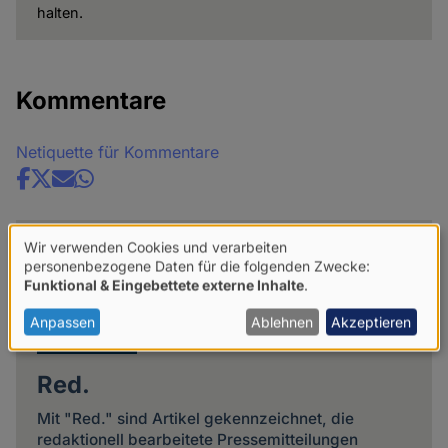
halten.
Kommentare
Netiquette für Kommentare
Share
news
Wir verwenden Cookies und verarbeiten
Verwendung
personenbezogene Daten für die folgenden Zwecke:
Funktional & Eingebettete externe Inhalte
.
von
personenbezogenen
Anpassen
Ablehnen
Akzeptieren
Daten
Red.
und
Cookies
Mit "Red." sind Artikel gekennzeichnet, die
redaktionell bearbeitete Pressemitteilungen