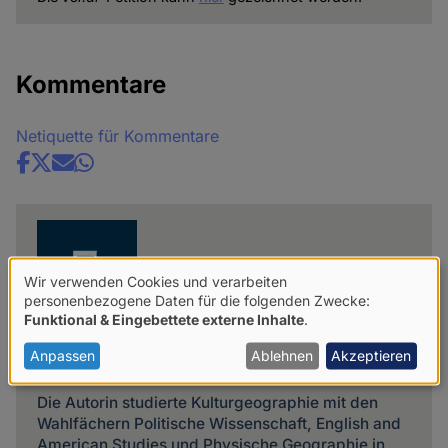
Kommentare
Netiquette für Kommentare
Share
news
Wir verwenden Cookies und verarbeiten
Verwendung
personenbezogene Daten für die folgenden Zwecke:
Funktional & Eingebettete externe Inhalte
.
von
personenbezogenen
Anpassen
Ablehnen
Akzeptieren
Gisa Bodenstein
Daten
Die Autorin studierte Kulturgeographie mit den
und
Wahlfächern Politische Wissenschaft, English and
Cookies
American Studies und Physische Geographie in