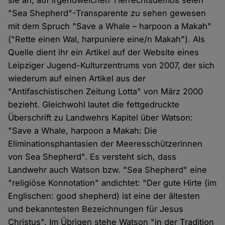
sie an, auf irgendwelchen Tierrechtsdemos seien
"Sea Shepherd"-Transparente zu sehen gewesen
mit dem Spruch "Save a Whale – harpoon a Makah"
("Rette einen Wal, harpuniere eine/n Makah"). Als
Quelle dient ihr ein Artikel auf der Website eines
Leipziger Jugend-Kulturzentrums von 2007, der sich
wiederum auf einen Artikel aus der
"Antifaschistischen Zeitung Lotta" von März 2000
bezieht. Gleichwohl lautet die fettgedruckte
Überschrift zu Landwehrs Kapitel über Watson:
"Save a Whale, harpoon a Makah: Die
Eliminationsphantasien der Meeresschützerinnen
von Sea Shepherd". Es versteht sich, dass
Landwehr auch Watson bzw. "Sea Shepherd" eine
"religiöse Konnotation" andichtet: "Der gute Hirte (im
Englischen: good shepherd) ist eine der ältesten
und bekanntesten Bezeichnungen für Jesus
Christus". Im Übrigen stehe Watson "in der Tradition