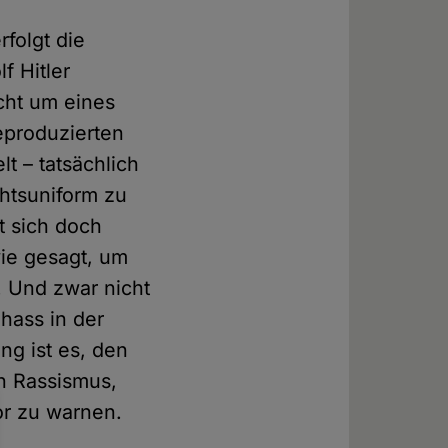
folgt die
f Hitler
cht um eines
eproduzierten
t – tatsächlich
htsuniform zu
t sich doch
wie gesagt, um
 Und zwar nicht
hass in der
ng ist es, den
n Rassismus,
r zu warnen.