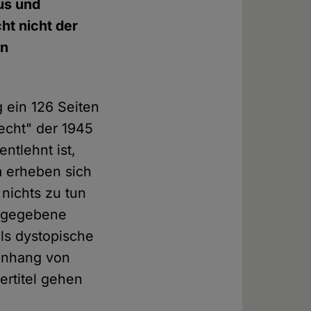
us und
t nicht der
en
 ein 126 Seiten
lecht" der 1945
ntlehnt ist,
m erheben sich
nichts zu tun
usgegebene
lls dystopische
enhang von
ertitel gehen