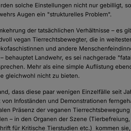
rden solche Einstellungen nicht nur gebilligt, 
dwehrs Augen ein "strukturelles Problem".
mkehrung der tatsächlichen Verhältnisse – es gib
dvoll vegan Tierrechtsbewegter, die in weiteste
 Ökofaschistinnen und andere Menschenfeindinn
 behauptet Landwehr, es sei nachgerade "fatal"
 sprechen. Mehr als eine simple Auflistung eben
sie gleichwohl nicht zu bieten.
d, dass diese paar wenigen Einzelfälle seit Ja
 von Infoständen und Demonstrationen ferngeh
ialen Präsenz der veganen Tierrechtsbewegung 
elen – in den Organen der Szene (Tierbefreiun
rift für Kritische Tierstudien etc.) kommen sie,