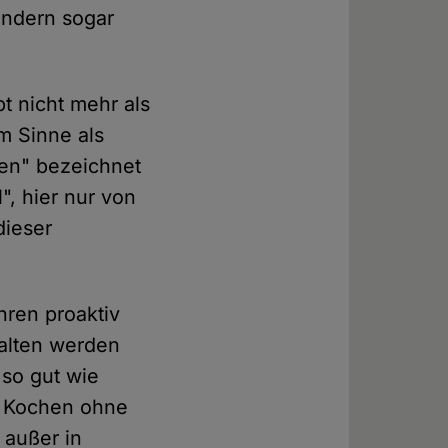
sondern sogar
t nicht mehr als
m Sinne als
en" bezeichnet
, hier nur von
dieser
hren proaktiv
alten werden
so gut wie
g, Kochen ohne
 außer in