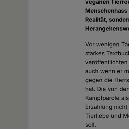
veganen Tierre
Menschenhass w
Realität, sonde
Herangehenswei
Vor wenigen Ta
starkes Textbuc
veröffentlichten
auch wenn er mi
gegen die Herrs
hat. Die von d
Kampfparole als 
Erzählung nich
Tierliebe und M
soll.