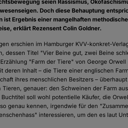
chtsbewegung seien Rassismus, Ökofaschism
esenseigen. Doch diese Behauptung entsprich
rn ist Ergebnis einer mangelhaften methodisch
se, erklärt Rezensent Colin Goldner.
gen erschien im Hamburger KVV-konkret-Verlag
h, dessen Titel "Vier Beine gut, zwei Beine sch
 Erzählung "Farm der Tiere" von George Orwell e
t deren Inhalt – die Tiere einer englischen Far
chaft ihres menschlichen Besitzers – überhaupt 
en Tieren, genauer: den Schweinen der Farm a
Buchtitel soll wohl potentielle Käufer, die Orwe
t so genau kennen, irgendwie für den "Zusamm
enschenhass" interessieren, um den es laut Unt