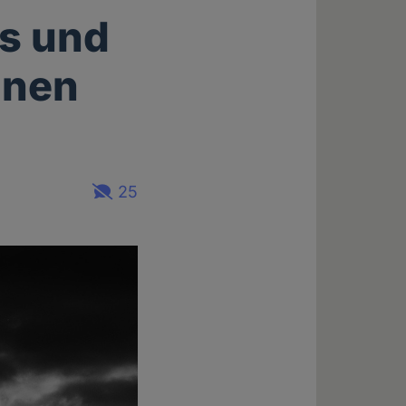
s und
anen
25