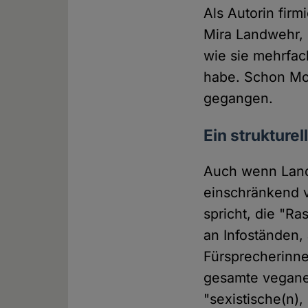
Als Autorin firm
Mira Landwehr, l
wie sie mehrfac
habe. Schon Mon
gegangen.
Ein strukture
Auch wenn Landw
einschränkend v
spricht, die "R
an Infoständen,
Fürsprecherinne
gesamte vegane 
"sexistische(n),