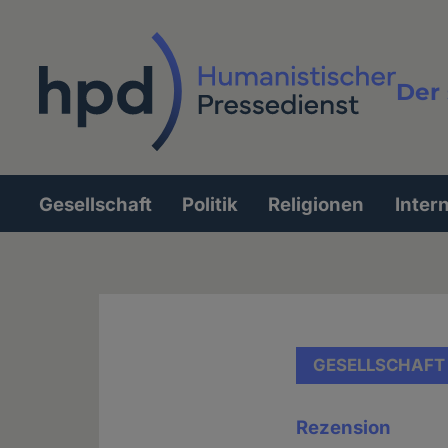
Direkt
zum
Inhalt
Der 
Vollt
Gesellschaft
Politik
Religionen
Inter
Hauptnavigation
GESELLSCHAFT
Rezension