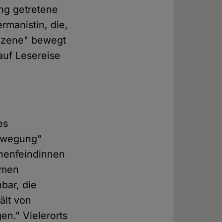
ung getretene
rmanistin, die,
sszene" bewegt
auf Lesereise
es
bewegung"
chenfeindinnen
amen
bar, die
ält von
gen." Vielerorts