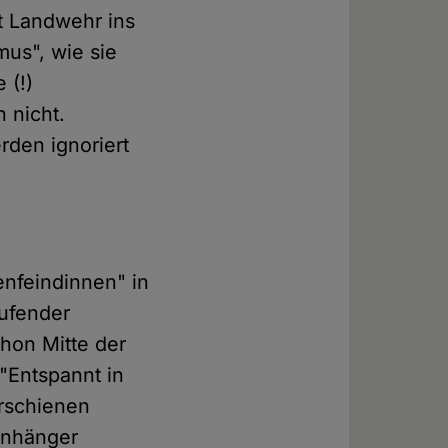
rt Landwehr ins
mus", wie sie
 (!)
n nicht.
rden ignoriert
enfeindinnen" in
aufender
chon Mitte der
"Entspannt in
erschienen
 Anhänger