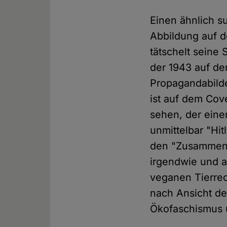
Einen ähnlich s
Abbildung auf de
tätschelt seine
der 1943 auf de
Propagandabilde
ist auf dem Cov
sehen, der eine
unmittelbar "Hit
den "Zusammenh
irgendwie und a
veganen Tierrec
nach Ansicht d
Ökofaschismus 