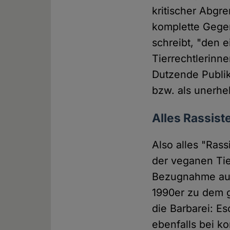
kritischer Abgr
komplette Gegen
schreibt, "den e
Tierrechtlerinnen
Dutzende Publik
bzw. als unerhe
Alles Rassist
Also alles "Ras
der veganen Tie
Bezugnahme auf i
1990er zu dem 
die Barbarei: E
ebenfalls bei k