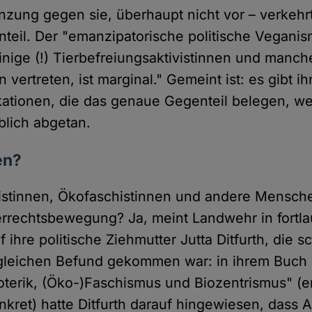
enzung gegen sie, überhaupt nicht vor – verkeh
teil. Der "emanzipatorische politische Veganis
inige (!) Tierbefreiungsaktivistinnen und manche
 vertreten, ist marginal." Gemeint ist: es gibt ih
ationen, die das genaue Gegenteil belegen, we
blich abgetan.
en?
sistinnen, Ökofaschistinnen und andere Mensch
rrechtsbewegung? Ja, meint Landwehr in fortl
hre politische Ziehmutter Jutta Ditfurth, die s
gleichen Befund gekommen war: in ihrem Buch 
soterik, (Öko-)Faschismus und Biozentrismus" (
onkret) hatte Ditfurth darauf hingewiesen, dass