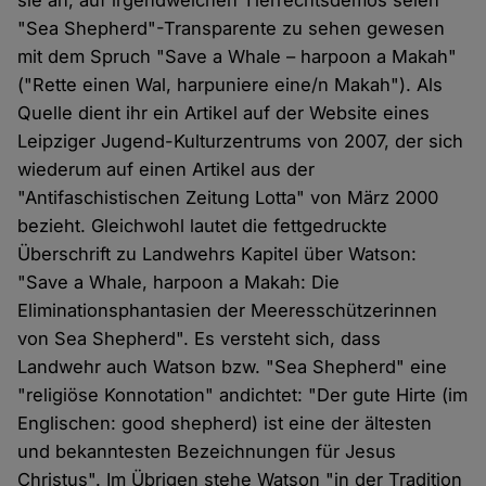
sie an, auf irgendwelchen Tierrechtsdemos seien
"Sea Shepherd"-Transparente zu sehen gewesen
mit dem Spruch "Save a Whale – harpoon a Makah"
("Rette einen Wal, harpuniere eine/n Makah"). Als
Quelle dient ihr ein Artikel auf der Website eines
Leipziger Jugend-Kulturzentrums von 2007, der sich
wiederum auf einen Artikel aus der
"Antifaschistischen Zeitung Lotta" von März 2000
bezieht. Gleichwohl lautet die fettgedruckte
Überschrift zu Landwehrs Kapitel über Watson:
"Save a Whale, harpoon a Makah: Die
Eliminationsphantasien der Meeresschützerinnen
von Sea Shepherd". Es versteht sich, dass
Landwehr auch Watson bzw. "Sea Shepherd" eine
"religiöse Konnotation" andichtet: "Der gute Hirte (im
Englischen: good shepherd) ist eine der ältesten
und bekanntesten Bezeichnungen für Jesus
Christus". Im Übrigen stehe Watson "in der Tradition