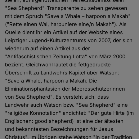
sie an, auf irgendwelchen Tierrechtsdemos seien
"Sea Shepherd"-Transparente zu sehen gewesen
mit dem Spruch "Save a Whale – harpoon a Makah"
("Rette einen Wal, harpuniere eine/n Makah"). Als
Quelle dient ihr ein Artikel auf der Website eines
Leipziger Jugend-Kulturzentrums von 2007, der sich
wiederum auf einen Artikel aus der
"Antifaschistischen Zeitung Lotta" von März 2000
bezieht. Gleichwohl lautet die fettgedruckte
Überschrift zu Landwehrs Kapitel über Watson:
"Save a Whale, harpoon a Makah: Die
Eliminationsphantasien der Meeresschützerinnen
von Sea Shepherd". Es versteht sich, dass
Landwehr auch Watson bzw. "Sea Shepherd" eine
"religiöse Konnotation" andichtet: "Der gute Hirte (im
Englischen: good shepherd) ist eine der ältesten
und bekanntesten Bezeichnungen für Jesus
Christus". Im Übrigen stehe Watson "in der Tradition