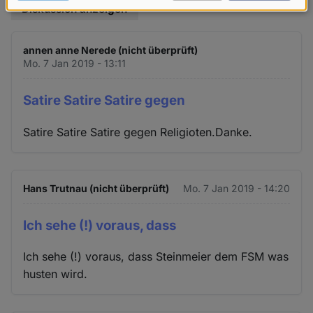
Diskussion anzeigen
Daten
und
annen anne Nerede (nicht überprüft)
Cookies
Mo. 7 Jan 2019 - 13:11
Satire Satire Satire gegen
Satire Satire Satire gegen Religioten.Danke.
Hans Trutnau (nicht überprüft)
Mo. 7 Jan 2019 - 14:20
Ich sehe (!) voraus, dass
Ich sehe (!) voraus, dass Steinmeier dem FSM was
husten wird.