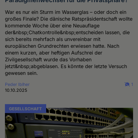
Paradigmenwechsel für die Privatsphäre?
War es nur ein Sturm im Wasserglas – oder doch ein
großes Finale? Die dänische Ratspräsidentschaft wollte
kommende Woche über eine Neuauflage
der&nbsp;Chatkontrolle&nbsp;entscheiden lassen, die
sich bereits mehrfach als unvereinbar mit
europäischen Grundrechten erwiesen hatte. Nach
einem kurzen, aber heftigen Aufschrei der
Zivilgesellschaft wurde das Vorhaben
jetzt&nbsp;abgeblasen. Es könnte der letzte Versuch
gewesen sein.
Peder Iblher
1
10.10.2025
GESELLSCHAFT