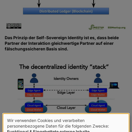
Das Prinzip der Self-Sovereign Identity ist es, dass beide
Partner der Interaktion gleichwertige Partner auf einer
fälschungssicheren Basis sind.
Wir verwenden Cookies und verarbeiten
Verwendung
personenbezogene Daten für die folgenden Zwecke:
Funktional & Eingebettete externe Inhalte
.