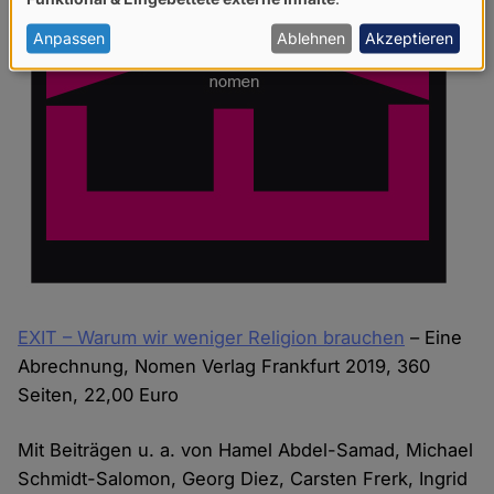
von
personenbezogenen
Anpassen
Ablehnen
Akzeptieren
Daten
und
Cookies
EXIT – Warum wir weniger Religion brauchen
– Eine
Abrechnung, Nomen Verlag Frankfurt 2019, 360
Seiten, 22,00 Euro
Mit Beiträgen u. a. von Hamel Abdel-Samad, Michael
Schmidt-Salomon, Georg Diez, Carsten Frerk, Ingrid