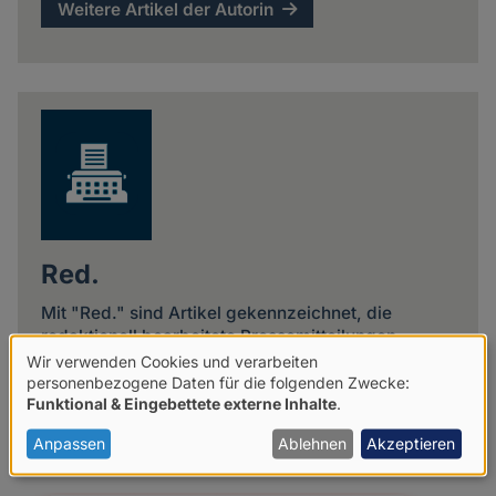
Weitere Artikel der Autorin
Red.
Mit "Red." sind Artikel gekennzeichnet, die
redaktionell bearbeitete Pressemitteilungen
beinhalten.
Wir verwenden Cookies und verarbeiten
Verwendung
personenbezogene Daten für die folgenden Zwecke:
Funktional & Eingebettete externe Inhalte
.
Weitere Artikel des Autoren
von
personenbezogenen
Anpassen
Ablehnen
Akzeptieren
Daten