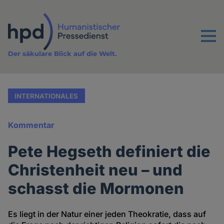
Direkt
zum
Inhalt
Menu
Der säkulare Blick auf die Welt.
INTERNATIONALES
Kommentar
Pete Hegseth definiert die
Christenheit neu – und
schasst die Mormonen
Es liegt in der Natur einer jeden Theokratie, dass auf