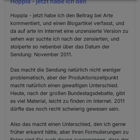
Daten
Hoppla - jetzt habe ich den
und
Hoppla - jetzt habe ich den Beitrag bei Arte
Cookies
kommentiert, und einen Blogartikel verfasst, und
da auf arte im Internet eine unzensierte Version zu
sehen war suchte ich nach der zensierten, und
stolperte so nebenbei über das Datum der
Sendung: November 2011.
Das macht die Sendung natürlich nicht weniger
problematisch, aber der Produktionszeitpunkt
macht natürlich einen gewaltigen Unterschied.
Heute, nach der großen Bundestagsdebatte, gibt
es viel Material, leicht zu finden im Internet. 2011
dürfte das noch recht schwierig gewesen sein.
Also das macht einen Unterschied, den ich gerne
früher erkannt hätte, aber Ihren Formulierungen zu
Folge sind Sie auch davon ausgegangen, dass der