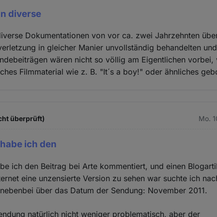
an diverse
diverse Dokumentationen von vor ca. zwei Jahrzehnten übe
rletzung in gleicher Manier unvollständig behandelten un
ndebeiträgen wären nicht so völlig am Eigentlichen vorbei,
isches Filmmaterial wie z. B. "It´s a boy!" oder ähnliches ge
cht überprüft)
Mo. 1
 habe ich den
abe ich den Beitrag bei Arte kommentiert, und einen Blogarti
nternet eine unzensierte Version zu sehen war suchte ich nac
o nebenbei über das Datum der Sendung: November 2011.
ndung natürlich nicht weniger problematisch, aber der