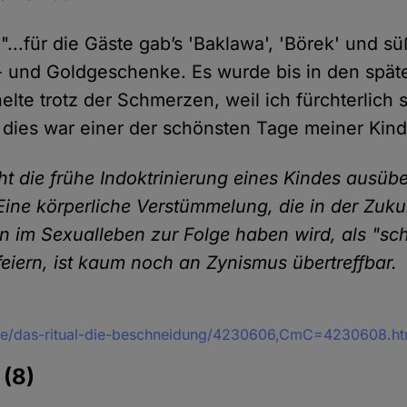
 "...für die Gäste gab’s 'Baklawa', 'Börek' und s
- und Goldgeschenke. Es wurde bis in den spät
helte trotz der Schmerzen, weil ich fürchterlich 
, dies war einer der schönsten Tage meiner Kind
t die frühe Indoktrinierung eines Kindes ausübe
 Eine körperliche Verstümmelung, die in der Zuku
 im Sexualleben zur Folge haben wird, als "sc
feiern, ist kaum noch an Zynismus übertreffbar.
/de/das-ritual-die-beschneidung/4230606,CmC=4230608.ht
e
(8)