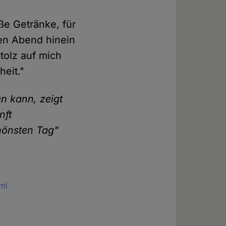
üße Getränke, für
en Abend hinein
stolz auf mich
heit."
n kann, zeigt
nft
hönsten Tag"
ml