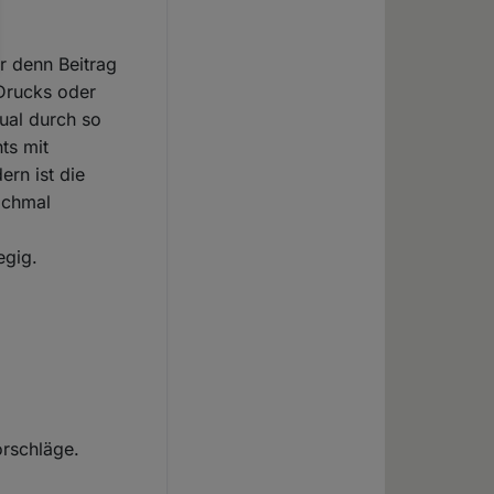
r denn Beitrag
 Drucks oder
ual durch so
hts mit
ern ist die
ochmal
egig.
orschläge.