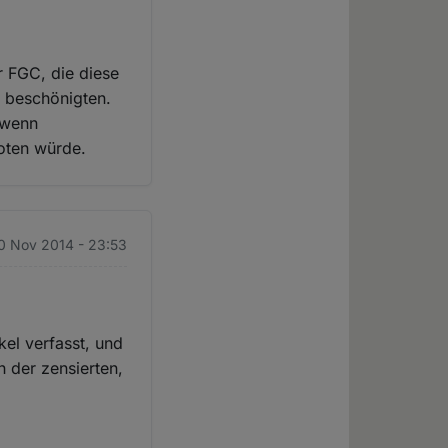
r FGC, die diese
d beschönigten.
 wenn
boten würde.
0 Nov 2014 - 23:53
kel verfasst, und
h der zensierten,