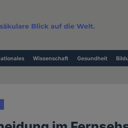
säkulare Blick auf die Welt.
extsuche
nationales
Wissenschaft
Gesundheit
Bild
neidung im Fernseh