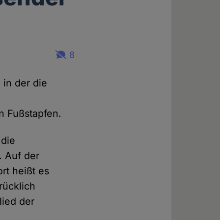
8
, in der die
hen Fußstapfen.
 die
. Auf der
rt heißt es
rücklich
lied der