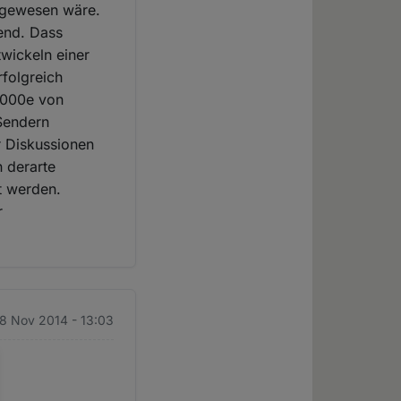
d gewesen wäre.
bend. Dass
wickeln einer
rfolgreich
.000e von
Sendern
er Diskussionen
n derarte
t werden.
r
 8 Nov 2014 - 13:03