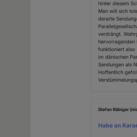
hinter diesem Sc
Man will sich tol
derarte Sendung
Parallelgesellsch
verdrängt. Wahr
hervorragenden 
funktioniert als
im dänischen Par
Sendungen als N
Hoffentlich gefo
Verstümmelungspr
Stefan Räbiger (ni
Habe an Kara