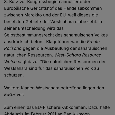
3. Kurz vor Kongressbeginn annullierte der
Cookies
Europäische Gerichtshof das Handelsabkommen
zwischen Marokko und der EU, weil dieses die
besetzten Gebiete der Westsahara einbezieht. In
seiner Entscheidung wird das
Selbstbestimmungsrecht des saharauischen Volkes
ausdrücklich betont. Klageführer war die
Frente
Polisario
gegen die Ausbeutung der saharauischen
natürlichen Ressourcen.
West-Sahara Resource
Watch
sagt dazu: "Die natürlichen Ressourcen der
Westsahara sind für das saharauischen Volk zu
schützen.
Weitere Klagen Westsahara betreffend liegen den
EuGH
vor:
Zum einen das EU-Fischerei-Abkommen. Dazu hatte
Abdelaziz im Februar 2011 an Ban Ki-moon