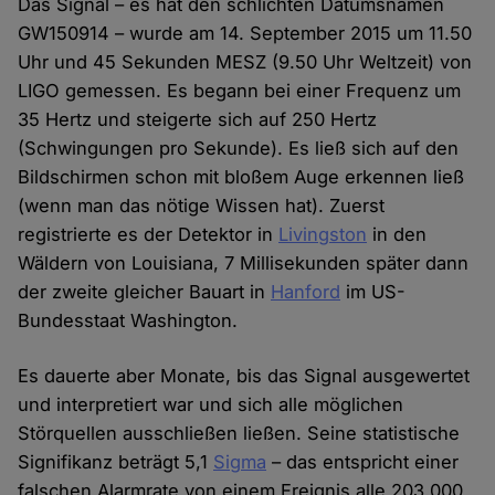
Das Signal – es hat den schlichten Datumsnamen
GW150914 – wurde am 14. September 2015 um 11.50
Uhr und 45 Sekunden MESZ (9.50 Uhr Weltzeit) von
LIGO gemessen. Es begann bei einer Frequenz um
35 Hertz und steigerte sich auf 250 Hertz
(Schwingungen pro Sekunde). Es ließ sich auf den
Bildschirmen schon mit bloßem Auge erkennen ließ
(wenn man das nötige Wissen hat). Zuerst
registrierte es der Detektor in
Livingston
in den
Wäldern von Louisiana, 7 Millisekunden später dann
der zweite gleicher Bauart in
Hanford
im US-
Bundesstaat Washington.
Es dauerte aber Monate, bis das Signal ausgewertet
und interpretiert war und sich alle möglichen
Störquellen ausschließen ließen. Seine statistische
Signifikanz beträgt 5,1
Sigma
– das entspricht einer
falschen Alarmrate von einem Ereignis alle 203.000