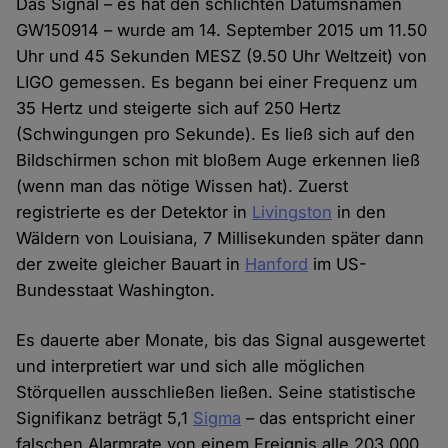
Das Signal – es hat den schlichten Datumsnamen
GW150914 – wurde am 14. September 2015 um 11.50
Uhr und 45 Sekunden MESZ (9.50 Uhr Weltzeit) von
LIGO gemessen. Es begann bei einer Frequenz um
35 Hertz und steigerte sich auf 250 Hertz
(Schwingungen pro Sekunde). Es ließ sich auf den
Bildschirmen schon mit bloßem Auge erkennen ließ
(wenn man das nötige Wissen hat). Zuerst
registrierte es der Detektor in
Livingston
in den
Wäldern von Louisiana, 7 Millisekunden später dann
der zweite gleicher Bauart in
Hanford
im US-
Bundesstaat Washington.
Es dauerte aber Monate, bis das Signal ausgewertet
und interpretiert war und sich alle möglichen
Störquellen ausschließen ließen. Seine statistische
Signifikanz beträgt 5,1
Sigma
– das entspricht einer
falschen Alarmrate von einem Ereignis alle 203.000