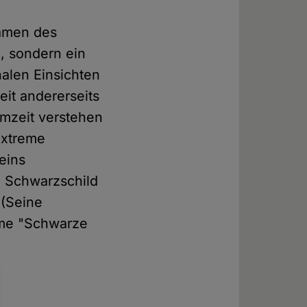
ramen des
, sondern ein
halen Einsichten
eit andererseits
mzeit verstehen
 extreme
eins
l Schwarzschild
 (Seine
ame "Schwarze