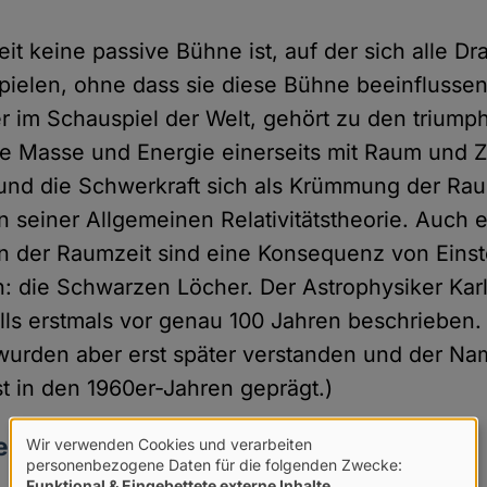
it keine passive Bühne ist, auf der sich alle D
ielen, ohne dass sie diese Bühne beeinflussen
er im Schauspiel der Welt, gehört zu den triump
ie Masse und Energie einerseits mit Raum und Z
und die Schwerkraft sich als Krümmung der Rau
ern seiner Allgemeinen Relativitätstheorie. Auch
n der Raumzeit sind eine Konsequenz von Einst
: die Schwarzen Löcher. Der Astrophysiker Kar
alls erstmals vor genau 100 Jahren beschrieben.
urden aber erst später verstanden und der N
t in den 1960er-Jahren geprägt.)
ernde Botschaft
Wir verwenden Cookies und verarbeiten
Verwendung
personenbezogene Daten für die folgenden Zwecke:
Funktional & Eingebettete externe Inhalte
.