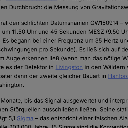
hen Durchbruch: die Messung von Gravitationsw
s hat den schlichten Datumsnamen GW150914 – 
 um 11.50 Uhr und 45 Sekunden MESZ (9.50 Uhr
Es begann bei einer Frequenz um 35 Hertz und
Schwingungen pro Sekunde). Es ließ sich auf d
m Auge erkennen ließ (wenn man das nötige Wi
rte es der Detektor in
Livingston
in den Wäldern 
päter dann der zweite gleicher Bauart in
Hanfor
shington.
 Monate, bis das Signal ausgewertet und interpr
hen Störquellen ausschließen ließen. Seine stati
ägt 5,1
Sigma
– das entspricht einer falschen Al
alle 203.000 Jahre. (5 Sigma sind die Konventio