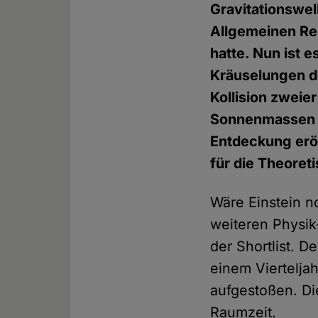
Gravitationswel
Allgemeinen Rela
hatte. Nun ist 
Kräuselungen d
Kollision zwei
Sonnenmassen – 
Entdeckung erö
für die Theoret
Wäre Einstein 
weiteren Physik
der Shortlist. 
einem Viertelja
aufgestoßen. Di
Raumzeit.