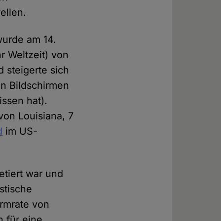
ellen.
wurde am 14.
 Weltzeit) von
 steigerte sich
en Bildschirmen
ssen hat).
von Louisiana, 7
d
im US-
etiert war und
stische
armrate von
n für eine