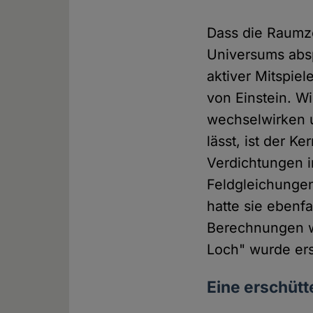
Dass die Raumze
Universums absp
aktiver Mitspiel
von Einstein. W
wechselwirken 
lässt, ist der K
Verdichtungen i
Feldgleichungen
hatte sie ebenf
Berechnungen w
Loch" wurde ers
Eine erschütt