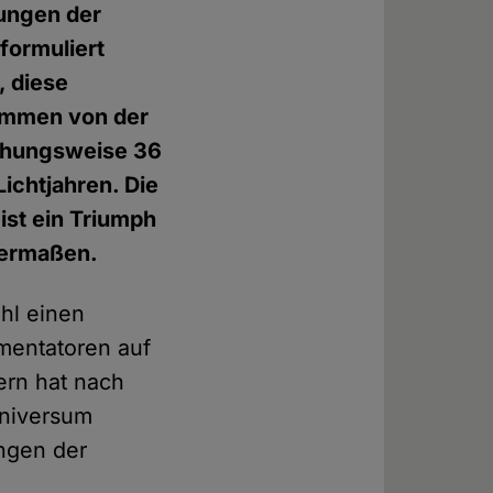
hungen der
 formuliert
, diese
tammen von der
iehungsweise 36
ichtjahren. Die
st ein Triumph
hermaßen.
hl einen
imentatoren auf
ern hat nach
Universum
ngen der