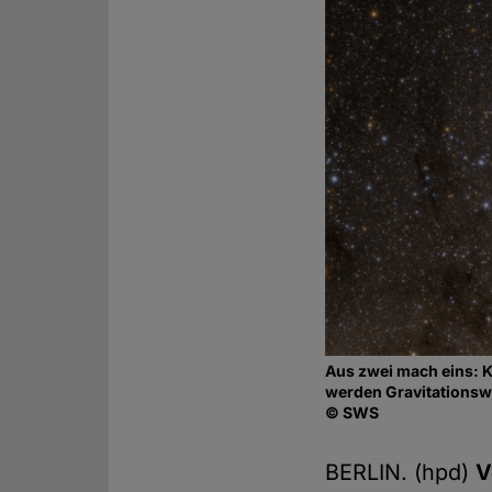
Aus zwei mach eins: K
werden Gravitationswe
© SWS
BERLIN. (hpd)
V