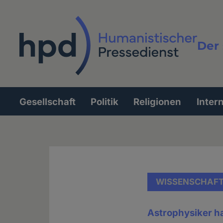
Direkt
zum
Inhalt
Der 
Vollt
Gesellschaft
Politik
Religionen
Inter
Hauptnavigation
WISSENSCHAF
Astrophysiker h