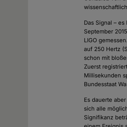
wissenschaftlic
Das Signal – e
September 2015
LIGO gemessen. 
auf 250 Hertz (
schon mit bloße
Zuerst registrie
Millisekunden s
Bundesstaat Wa
Es dauerte aber
sich alle möglic
Signifikanz betr
einem Ereignis 