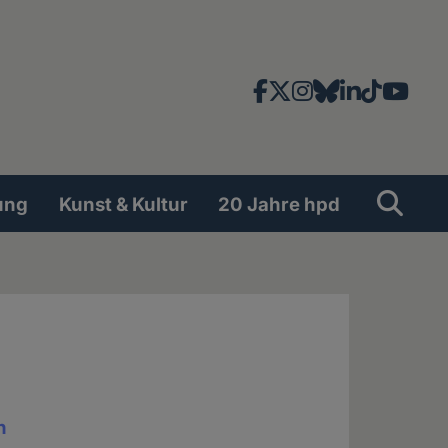
Facebook
X
Instagram
Bluesky
LinkedIn
TikTok
YouT
News-
und
Social
Suche
Su
ung
Kunst & Kultur
20 Jahre hpd
Network
n