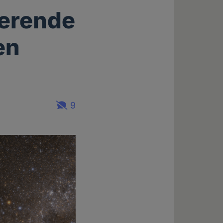
ierende
en
9