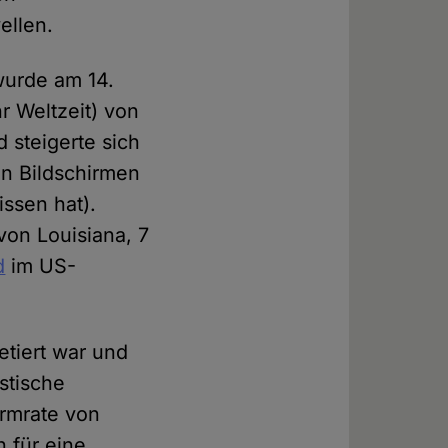
ellen.
wurde am 14.
 Weltzeit) von
 steigerte sich
en Bildschirmen
ssen hat).
von Louisiana, 7
d
im US-
etiert war und
stische
armrate von
n für eine