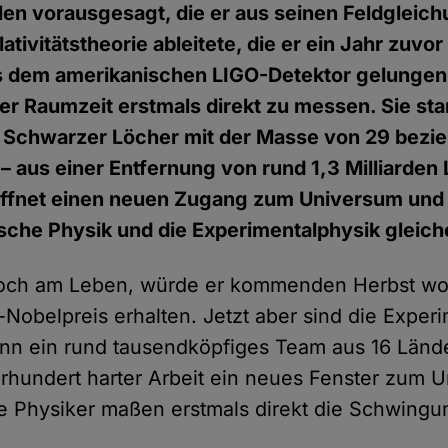
len vorausgesagt, die er aus seinen Feldgleic
tivitätstheorie ableitete, die er ein Jahr zuvor
es dem amerikanischen LIGO-Detektor gelungen
er Raumzeit erstmals direkt zu messen. Sie s
er Schwarzer Löcher mit der Masse von 29 bez
aus einer Entfernung von rund 1,3 Milliarden L
ffnet einen neuen Zugang zum Universum und i
ische Physik und die Experimentalphysik gleic
noch am Leben, würde er kommenden Herbst wo
-Nobelpreis erhalten. Jetzt aber sind die Exper
Denn ein rund tausendköpfiges Team aus 16 Länd
hrhundert harter Arbeit ein neues Fenster zum 
e Physiker maßen erstmals direkt die Schwingu