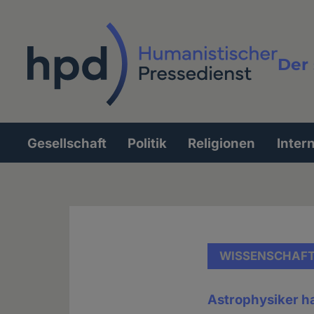
Direkt
zum
Inhalt
Der 
Vollt
Gesellschaft
Politik
Religionen
Inter
Hauptnavigation
WISSENSCHAF
Astrophysiker h