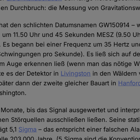
hen Durchbruch: die Messung von Gravitationsw
s hat den schlichten Datumsnamen GW150914 – 
 um 11.50 Uhr und 45 Sekunden MESZ (9.50 Uhr
Es begann bei einer Frequenz um 35 Hertz und
Schwingungen pro Sekunde). Es ließ sich auf d
m Auge erkennen ließ (wenn man das nötige Wi
rte es der Detektor in
Livingston
in den Wäldern 
päter dann der zweite gleicher Bauart in
Hanfor
shington.
 Monate, bis das Signal ausgewertet und interpr
hen Störquellen ausschließen ließen. Seine stati
ägt 5,1
Sigma
– das entspricht einer falschen Al
alle 203.000 Jahre. (5 Sigma sind die Konventio