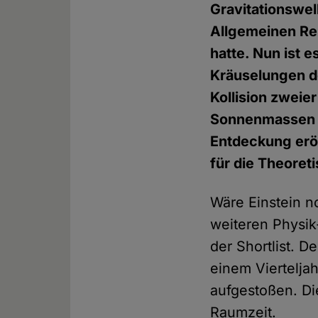
Gravitationswel
Allgemeinen Rela
hatte. Nun ist 
Kräuselungen d
Kollision zwei
Sonnenmassen – 
Entdeckung erö
für die Theoret
Wäre Einstein 
weiteren Physik
der Shortlist. 
einem Viertelja
aufgestoßen. Di
Raumzeit.