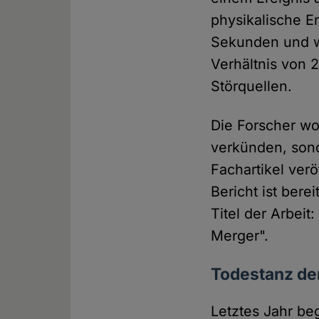
physikalische En
Sekunden und w
Verhältnis von 
Störquellen.
Die Forscher wo
verkünden, sond
Fachartikel verö
Bericht ist ber
Titel der Arbeit
Merger".
Todestanz de
Letztes Jahr be