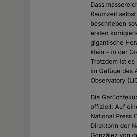
Dass massereich
Raumzeit selbst 
beschrieben sow
ersten korrigier
gigantische Her
klein – in der
Trotzdem ist e
im Gefüge des A
Observatory (L
Die Gerüchteküc
offiziell: Auf 
National Press 
Direktorin der 
González von d