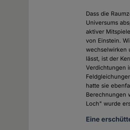
Dass die Raumze
Universums absp
aktiver Mitspiel
von Einstein. W
wechselwirken 
lässt, ist der K
Verdichtungen i
Feldgleichungen
hatte sie ebenf
Berechnungen w
Loch" wurde ers
Eine erschütt