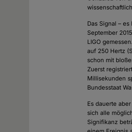
wissenschaftlic
Das Signal – e
September 2015
LIGO gemessen. 
auf 250 Hertz (
schon mit bloße
Zuerst registrie
Millisekunden s
Bundesstaat Wa
Es dauerte aber
sich alle möglic
Signifikanz betr
einem Ereignis 