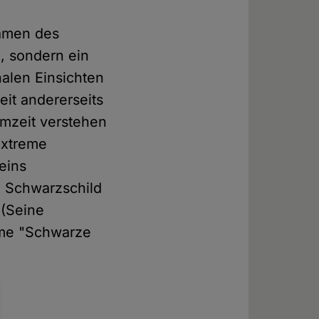
ramen des
, sondern ein
halen Einsichten
eit andererseits
mzeit verstehen
 extreme
eins
l Schwarzschild
 (Seine
ame "Schwarze