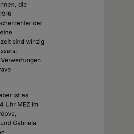
önnen, die
 1916
echenfehler der
 eine
eit sind winzig
ssers.
n Verwerfungen
wave
ber ist es
.34 Uhr MEZ im
rdova,
 und Gabriela
en