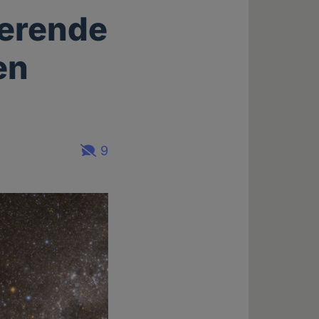
ierende
en
9