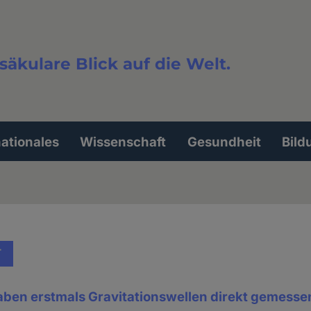
säkulare Blick auf die Welt.
extsuche
nationales
Wissenschaft
Gesundheit
Bild
T
aben erstmals Gravitationswellen direkt gemesse