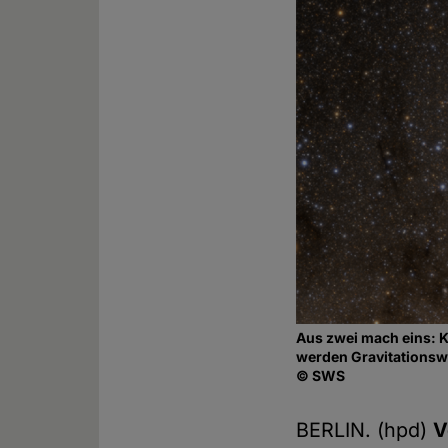
Aus zwei mach eins: K
werden Gravitationswe
© SWS
BERLIN. (hpd)
V