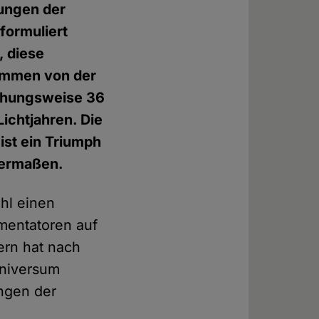
hungen der
 formuliert
, diese
tammen von der
iehungsweise 36
ichtjahren. Die
st ein Triumph
hermaßen.
hl einen
imentatoren auf
ern hat nach
Universum
ngen der