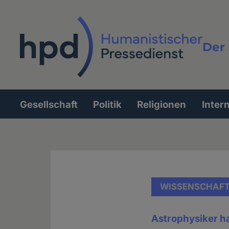
Direkt
zum
Inhalt
Der 
Vollt
Gesellschaft
Politik
Religionen
Inter
Hauptnavigation
WISSENSCHAF
Astrophysiker h