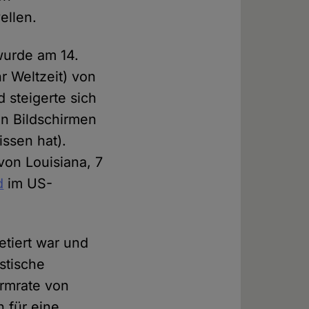
ellen.
wurde am 14.
 Weltzeit) von
 steigerte sich
en Bildschirmen
ssen hat).
von Louisiana, 7
d
im US-
etiert war und
stische
armrate von
n für eine