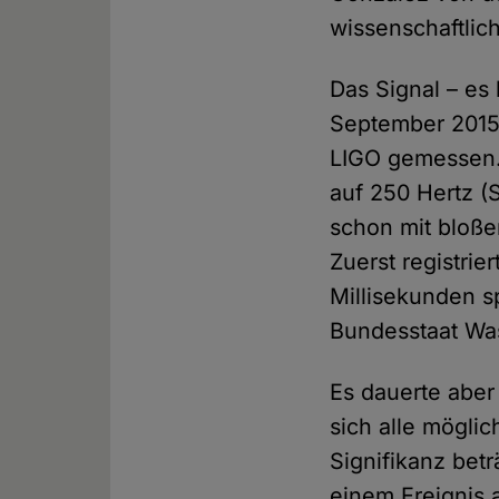
wissenschaftlic
Das Signal – e
September 2015
LIGO gemessen. 
auf 250 Hertz (
schon mit bloße
Zuerst registrie
Millisekunden s
Bundesstaat Wa
Es dauerte aber
sich alle möglic
Signifikanz betr
einem Ereignis 