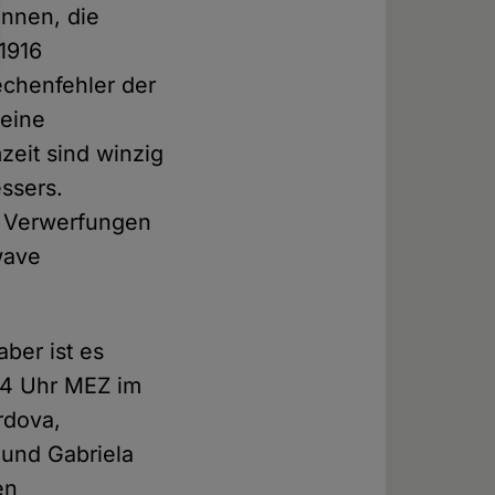
önnen, die
 1916
echenfehler der
 eine
eit sind winzig
ssers.
n Verwerfungen
wave
ber ist es
.34 Uhr MEZ im
rdova,
 und Gabriela
en