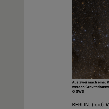
Aus zwei mach eins: K
werden Gravitationswe
© SWS
BERLIN. (hpd)
V