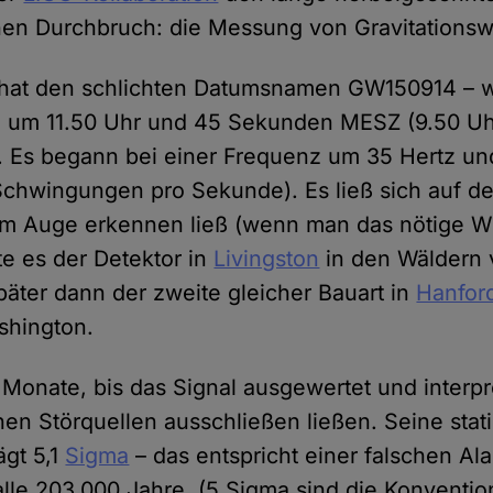
hen Durchbruch: die Messung von Gravitationsw
s hat den schlichten Datumsnamen GW150914 – 
 um 11.50 Uhr und 45 Sekunden MESZ (9.50 Uhr
Es begann bei einer Frequenz um 35 Hertz und
Schwingungen pro Sekunde). Es ließ sich auf d
m Auge erkennen ließ (wenn man das nötige Wi
rte es der Detektor in
Livingston
in den Wäldern 
päter dann der zweite gleicher Bauart in
Hanfor
shington.
 Monate, bis das Signal ausgewertet und interpr
hen Störquellen ausschließen ließen. Seine stati
ägt 5,1
Sigma
– das entspricht einer falschen Al
alle 203.000 Jahre. (5 Sigma sind die Konventio