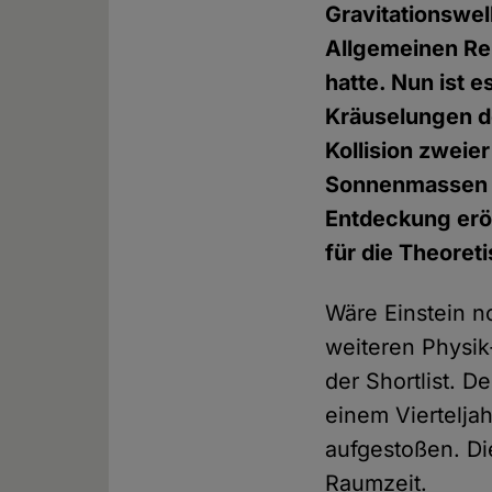
Gravitationswel
Allgemeinen Rela
hatte. Nun ist 
Kräuselungen d
Kollision zwei
Sonnenmassen – 
Entdeckung erö
für die Theoret
Wäre Einstein 
weiteren Physik
der Shortlist. 
einem Viertelja
aufgestoßen. Di
Raumzeit.