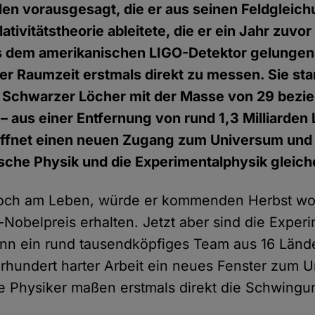
len vorausgesagt, die er aus seinen Feldgleic
tivitätstheorie ableitete, die er ein Jahr zuvor
es dem amerikanischen LIGO-Detektor gelungen
er Raumzeit erstmals direkt zu messen. Sie s
er Schwarzer Löcher mit der Masse von 29 bez
aus einer Entfernung von rund 1,3 Milliarden L
ffnet einen neuen Zugang zum Universum und i
ische Physik und die Experimentalphysik gleic
noch am Leben, würde er kommenden Herbst wo
-Nobelpreis erhalten. Jetzt aber sind die Exper
Denn ein rund tausendköpfiges Team aus 16 Länd
hrhundert harter Arbeit ein neues Fenster zum 
e Physiker maßen erstmals direkt die Schwingu