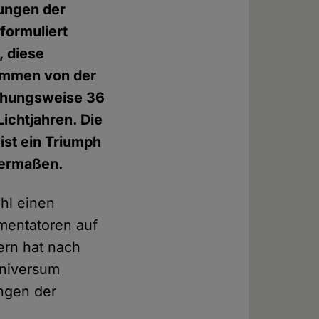
hungen der
 formuliert
, diese
tammen von der
iehungsweise 36
ichtjahren. Die
st ein Triumph
hermaßen.
hl einen
imentatoren auf
ern hat nach
Universum
ngen der