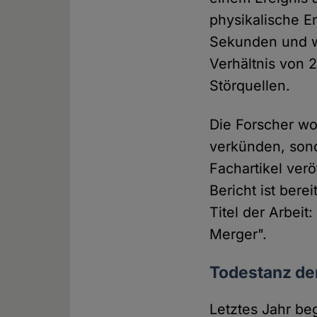
physikalische En
Sekunden und w
Verhältnis von 
Störquellen.
Die Forscher wo
verkünden, sond
Fachartikel verö
Bericht ist ber
Titel der Arbeit
Merger".
Todestanz de
Letztes Jahr be