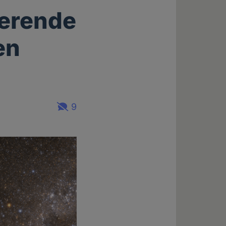
ierende
en
9