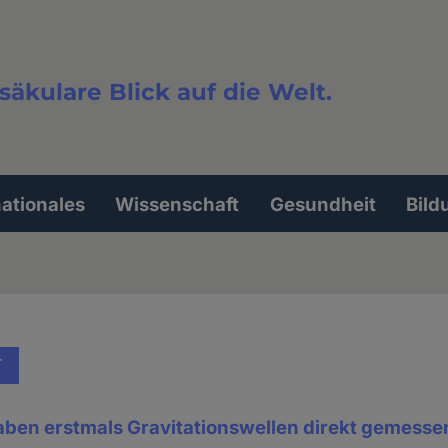
säkulare Blick auf die Welt.
extsuche
nationales
Wissenschaft
Gesundheit
Bild
T
aben erstmals Gravitationswellen direkt gemesse