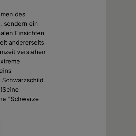
ramen des
, sondern ein
halen Einsichten
eit andererseits
mzeit verstehen
 extreme
eins
l Schwarzschild
 (Seine
ame "Schwarze