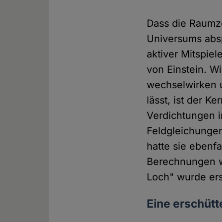
Dass die Raumze
Universums absp
aktiver Mitspiel
von Einstein. W
wechselwirken 
lässt, ist der K
Verdichtungen i
Feldgleichungen
hatte sie ebenf
Berechnungen w
Loch" wurde ers
Eine erschütt