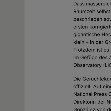
Dass massereich
Raumzeit selbst 
beschrieben sow
ersten korrigier
gigantische Her
klein – in der
Trotzdem ist e
im Gefüge des A
Observatory (L
Die Gerüchteküc
offiziell: Auf 
National Press 
Direktorin der 
González von d