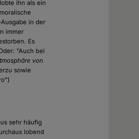
obte ihn als ein
 moralische
t-Ausgabe in der
on immer
estorben. Es
 Oder: "Auch bei
tmosphäre von
ierzu sowie
ro")
us sehr häufig
durchaus lobend