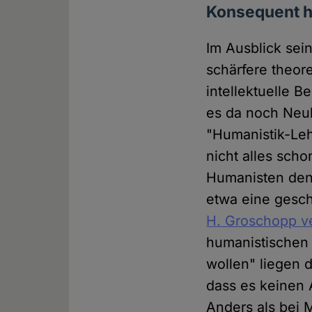
Konsequent h
Im Ausblick sei
schärfere theor
intellektuelle B
es da noch Neu
"Humanistik-Leh
nicht alles sc
Humanisten denk
etwa eine gesch
H. Groschopp v
humanistischen P
wollen" liegen d
dass es keinen 
Anders als bei 