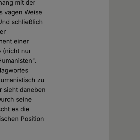
hang mit der
as vagen Weise
Und schließlich
er
ent einer
(nicht nur
Humanisten".
lagwortes
humanistisch zu
Er sieht daneben
Durch seine
cht es die
ischen Position