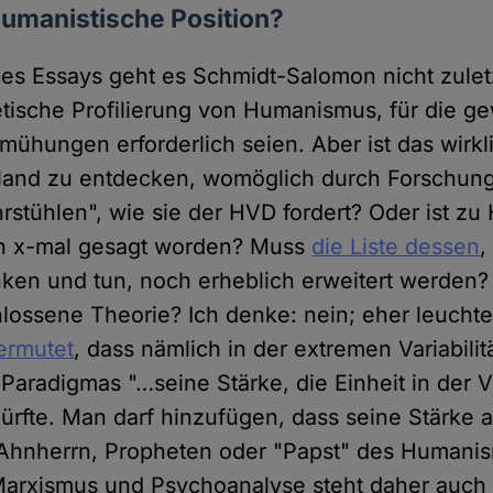
umanistische Position?
nes Essays geht es Schmidt-Salomon nicht zulet
etische Profilierung von Humanismus, für die ge
emühungen erforderlich seien. Aber ist das wirkl
land zu entdecken, womöglich durch Forschun
rstühlen", wie sie der HVD fordert? Oder ist z
hon x-mal gesagt worden? Muss
die Liste dessen
,
en und tun, noch erheblich erweitert werden? 
lossene Theorie? Ich denke: nein; eher leuchte
ermutet
, dass nämlich in der extremen Variabilit
aradigmas "…seine Stärke, die Einheit in der Vi
ürfte. Man darf hinzufügen, dass seine Stärke au
Ahnherrn, Propheten oder "Papst" des Humanis
Marxismus und Psychoanalyse steht daher auch 