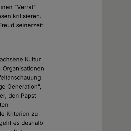
inen "Verrat"
en kritisieren.
Freud seinerzeit
achsene Kultur
n Organisationen
 Weltanschauung
ge Generation",
der, den Papst
ten
 Kriterien zu
 geht es deshalb