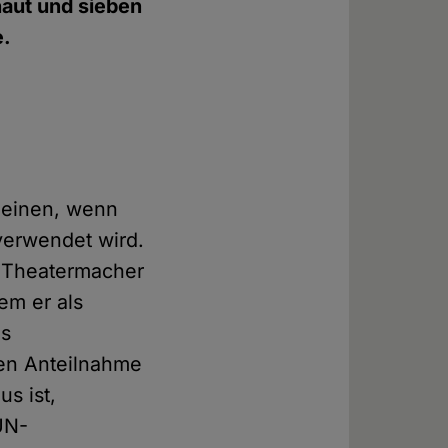
haut und sieben
e.
heinen, wenn
verwendet wird.
te Theatermacher
em er als
es
en Anteilnahme
us ist,
UN-