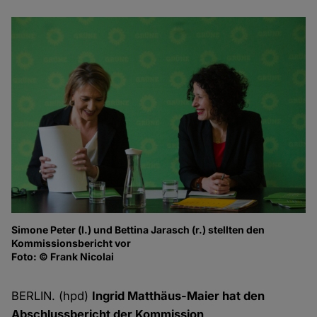
Simone Peter (l.) und Bettina Jarasch (r.) stellten den
Ab
Kommissionsbericht vor
Re
Foto: © Frank Nicolai
G
Fo
BERLIN. (hpd)
Ingrid Matthäus-Maier hat den
Abschlussbericht der Kommission