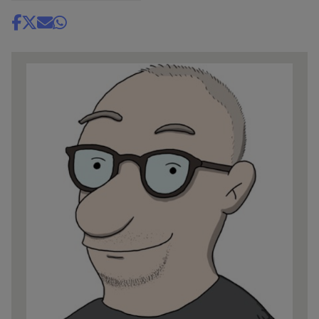
Share
news