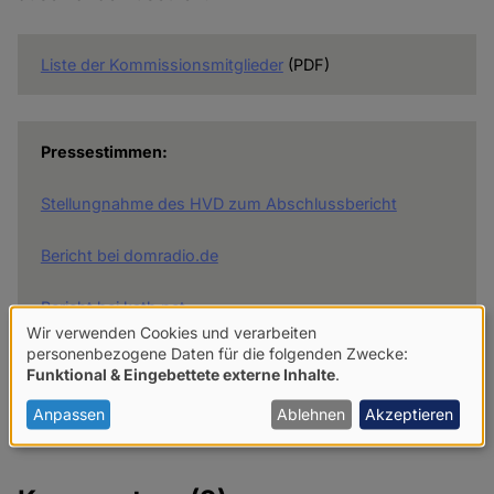
Liste der Kommissionsmitglieder
(PDF)
Pressestimmen:
Stellungnahme des HVD zum Abschlussbericht
Bericht bei domradio.de
Bericht bei kath.net
Wir verwenden Cookies und verarbeiten
Verwendung
personenbezogene Daten für die folgenden Zwecke:
Funktional & Eingebettete externe Inhalte
.
von
Datei
Abschlussbericht der Kommission
personenbezogenen
Anpassen
Ablehnen
Akzeptieren
Daten
und