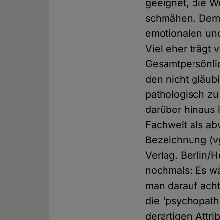
geeignet, die 
schmähen. Dem A
emotionalen und
Viel eher trägt 
Gesamtpersönlic
den nicht gläub
pathologisch z
darüber hinaus 
Fachwelt als a
Bezeichnung (vgl
Verlag. Berlin/H
nochmals: Es wä
man darauf acht
die 'psychopath
derartigen Attri