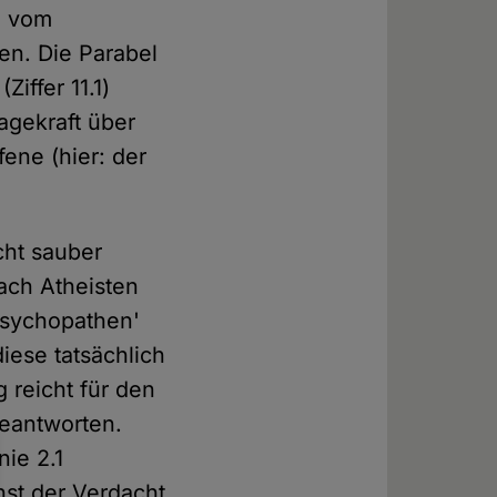
g vom
en. Die Parabel
iffer 11.1)
agekraft über
fene (hier: der
cht sauber
nach Atheisten
Psychopathen'
iese tatsächlich
 reicht für den
beantworten.
nie 2.1
st der Verdacht