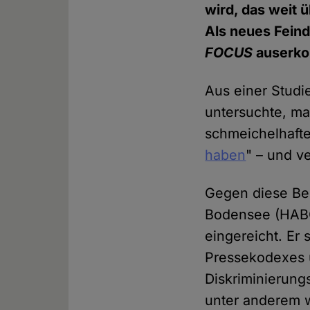
wird, das weit 
Als neues Feind
FOCUS
auserko
Aus einer Studie
untersuchte, m
schmeichelhaften
haben
" – und v
Gegen diese Ber
Bodensee (HABO
eingereicht. Er 
Pressekodexes 
Diskriminierung
unter anderem w