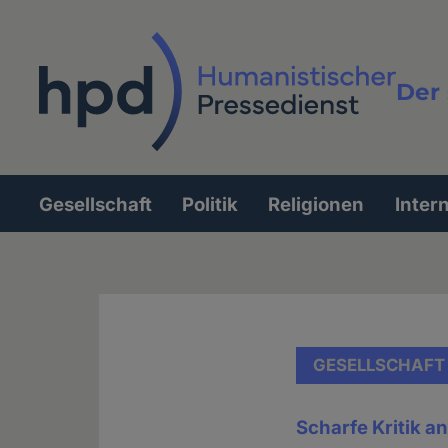
Direkt
zum
Inhalt
Der 
Vollt
Gesellschaft
Politik
Religionen
Inter
Hauptnavigation
GESELLSCHAFT
Scharfe Kritik 