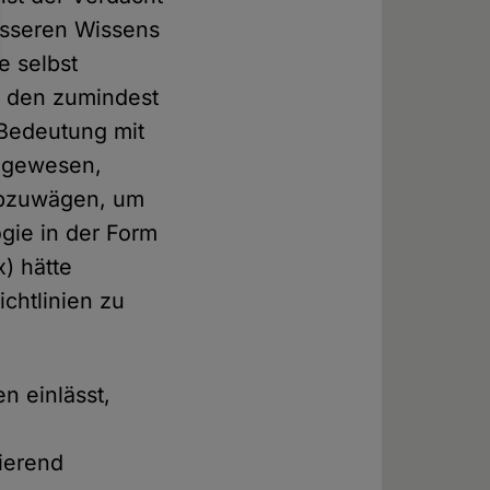
esseren Wissens
e selbst
ür den zumindest
 Bedeutung mit
t gewesen,
 abzuwägen, um
gie in der Form
) hätte
chtlinien zu
n einlässt,
ierend