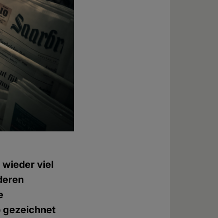
 wieder viel
deren
e
p gezeichnet