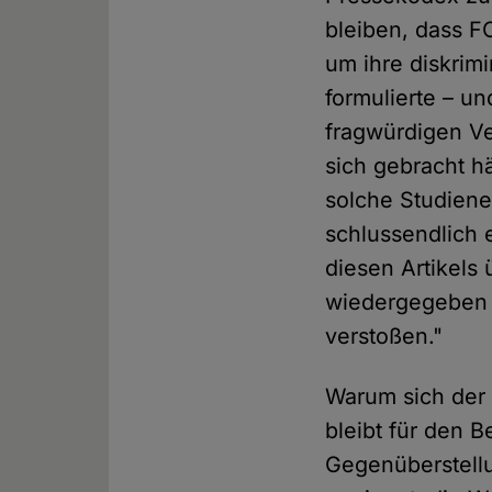
bleiben, dass 
um ihre diskrim
formulierte – u
fragwürdigen Ve
sich gebracht h
solche Studiene
schlussendlich 
diesen Artikels
wiedergegeben 
verstoßen."
Warum sich de
bleibt für den 
Gegenüberstellu