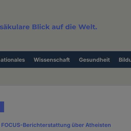
säkulare Blick auf die Welt.
extsuche
nationales
Wissenschaft
Gesundheit
Bild
an FOCUS-Berichterstattung über Atheisten