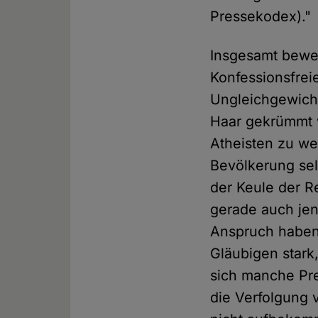
Pressekodex)."
Insgesamt bewer
Konfessionsfreie
Ungleichgewicht
Haar gekrümmt w
Atheisten zu wet
Bevölkerung selb
der Keule der R
gerade auch jen
Anspruch haben.
Gläubigen stark
sich manche Pre
die Verfolgung 