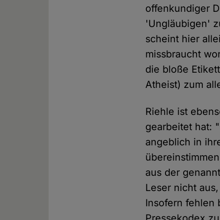
offenkundiger 
'Ungläubigen' z
scheint hier all
missbraucht wor
die bloße Etiket
Atheist) zum al
Riehle ist eben
gearbeitet hat: 
angeblich in ih
übereinstimmen,
aus der genannt
Leser nicht aus
Insofern fehlen 
Pressekodex zu