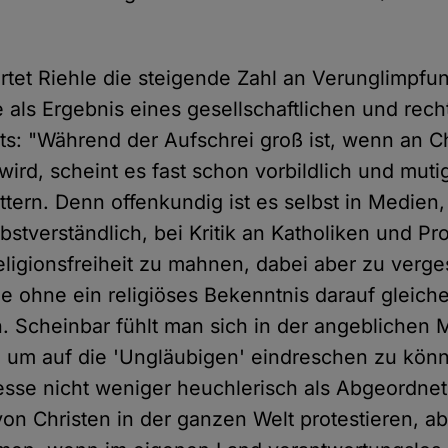
tet Riehle die steigende Zahl an Verunglimpf
 als Ergebnis eines gesellschaftlichen und rech
s: "Während der Aufschrei groß ist, wenn an Ch
ird, scheint es fast schon vorbildlich und muti
tern. Denn offenkundig ist es selbst in Medien, 
stverständlich, bei Kritik an Katholiken und Pr
eligionsfreiheit zu mahnen, dabei aber zu verg
e ohne ein religiöses Bekenntnis darauf gleic
 Scheinbar fühlt man sich in der angeblichen 
, um auf die 'Ungläubigen' eindreschen zu könn
sse nicht weniger heuchlerisch als Abgeordnet
von Christen in der ganzen Welt protestieren, 