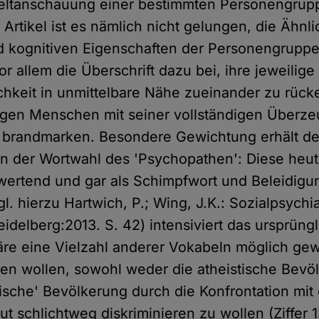
Weltanschauung einer bestimmten Personengrup
rtikel ist es nämlich nicht gelungen, die Ähnli
 kognitiven Eigenschaften der Personengruppen
vor allem die Überschrift dazu bei, ihre jeweilige
hkeit in unmittelbare Nähe zueinander zu rück
igen Menschen mit seiner vollständigen Überze
u brandmarken. Besondere Gewichtung erhält de
in der Wortwahl des 'Psychopathen': Diese heu
bwertend und gar als Schimpfwort und Beleidig
. hierzu Hartwich, P.; Wing, J.K.: Sozialpsychia
eidelberg:2013. S. 42) intensiviert das ursprüng
re eine Vielzahl anderer Vokabeln möglich gew
en wollen, sowohl weder die atheistische Bevö
ische' Bevölkerung durch die Konfrontation mit
but schlichtweg diskriminieren zu wollen (Ziffer 