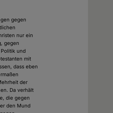
ungen gegen
tlichen
risten nur ein
g, gegen
Politik und
otestanten mit
essen, dass eben
hermaßen
Mehrheit der
en. Da verhält
e, die gegen
aber den Mund