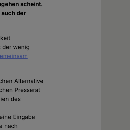
zugehen scheint.
 auch der
keit
t der wenig
 gemeinsam
chen Alternative
chen Presserat
nien des
seine Eingabe
re nach