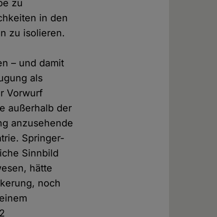
pe zu
chkeiten in den
 zu isolieren.
en – und damit
ugung als
r Vorwurf
te außerhalb der
ung anzusehende
trie. Springer-
liche Sinnbild
esen, hätte
lkerung, noch
 einem
12