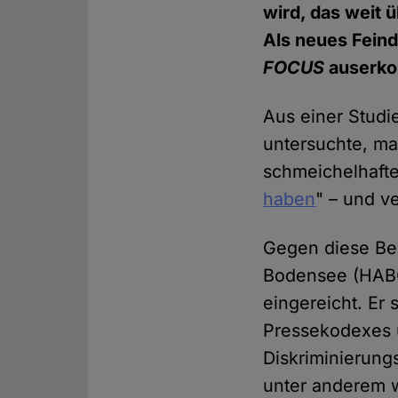
wird, das weit 
Als neues Feind
FOCUS
auserko
Aus einer Studie
untersuchte, m
schmeichelhaften
haben
" – und v
Gegen diese Ber
Bodensee (HABO
eingereicht. Er 
Pressekodexes 
Diskriminierung
unter anderem w