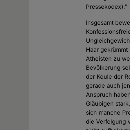
Pressekodex)."
Insgesamt bewer
Konfessionsfreie
Ungleichgewicht
Haar gekrümmt w
Atheisten zu wet
Bevölkerung selb
der Keule der R
gerade auch jen
Anspruch haben.
Gläubigen stark
sich manche Pre
die Verfolgung 