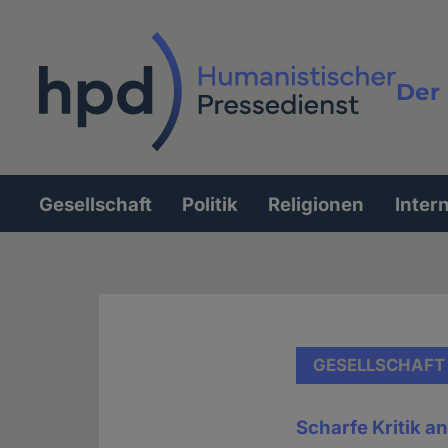
Direkt
zum
Inhalt
Der 
Vollt
Gesellschaft
Politik
Religionen
Inter
Hauptnavigation
GESELLSCHAFT
Scharfe Kritik 