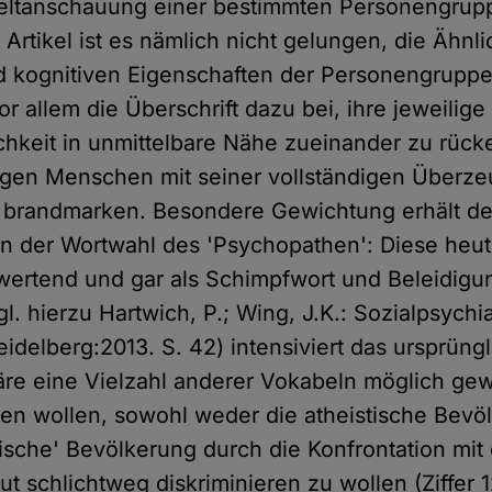
Weltanschauung einer bestimmten Personengrup
rtikel ist es nämlich nicht gelungen, die Ähnli
 kognitiven Eigenschaften der Personengruppen
vor allem die Überschrift dazu bei, ihre jeweilige
hkeit in unmittelbare Nähe zueinander zu rück
igen Menschen mit seiner vollständigen Überze
u brandmarken. Besondere Gewichtung erhält de
in der Wortwahl des 'Psychopathen': Diese heu
bwertend und gar als Schimpfwort und Beleidig
. hierzu Hartwich, P.; Wing, J.K.: Sozialpsychia
eidelberg:2013. S. 42) intensiviert das ursprüng
re eine Vielzahl anderer Vokabeln möglich gew
en wollen, sowohl weder die atheistische Bevö
ische' Bevölkerung durch die Konfrontation mit
but schlichtweg diskriminieren zu wollen (Ziffer 