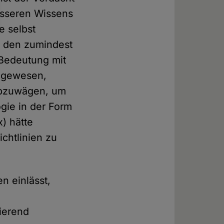
esseren Wissens
e selbst
ür den zumindest
 Bedeutung mit
t gewesen,
 abzuwägen, um
gie in der Form
) hätte
chtlinien zu
n einlässt,
ierend