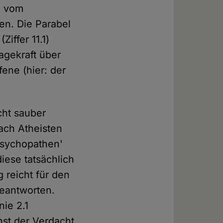
g vom
en. Die Parabel
iffer 11.1)
agekraft über
fene (hier: der
cht sauber
nach Atheisten
Psychopathen'
iese tatsächlich
 reicht für den
beantworten.
nie 2.1
st der Verdacht