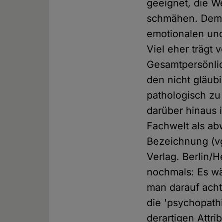
geeignet, die 
schmähen. Dem A
emotionalen und
Viel eher trägt 
Gesamtpersönlic
den nicht gläub
pathologisch z
darüber hinaus 
Fachwelt als a
Bezeichnung (vgl
Verlag. Berlin/H
nochmals: Es wä
man darauf acht
die 'psychopath
derartigen Attri