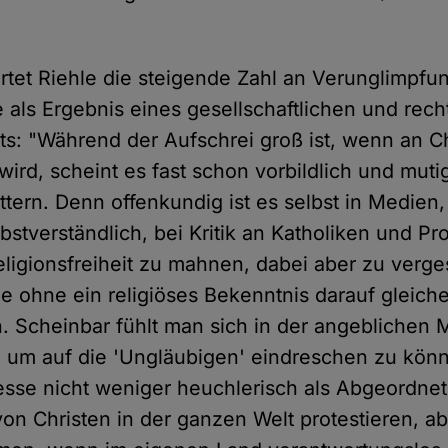
tet Riehle die steigende Zahl an Verunglimpf
 als Ergebnis eines gesellschaftlichen und rech
s: "Während der Aufschrei groß ist, wenn an Ch
ird, scheint es fast schon vorbildlich und muti
tern. Denn offenkundig ist es selbst in Medien, 
stverständlich, bei Kritik an Katholiken und Pr
eligionsfreiheit zu mahnen, dabei aber zu verg
e ohne ein religiöses Bekenntnis darauf gleic
 Scheinbar fühlt man sich in der angeblichen 
, um auf die 'Ungläubigen' eindreschen zu könn
sse nicht weniger heuchlerisch als Abgeordnet
von Christen in der ganzen Welt protestieren, 