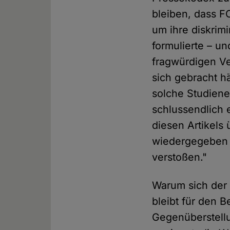
bleiben, dass 
um ihre diskrim
formulierte – u
fragwürdigen Ve
sich gebracht h
solche Studiene
schlussendlich 
diesen Artikels
wiedergegeben 
verstoßen."
Warum sich de
bleibt für den 
Gegenüberstellu