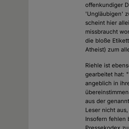
offenkundiger 
'Ungläubigen' z
scheint hier all
missbraucht wor
die bloße Etiket
Atheist) zum al
Riehle ist eben
gearbeitet hat: 
angeblich in ih
übereinstimmen,
aus der genannt
Leser nicht aus
Insofern fehlen 
Pressekodex zu