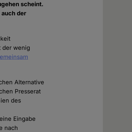
zugehen scheint.
 auch der
keit
t der wenig
 gemeinsam
chen Alternative
chen Presserat
nien des
seine Eingabe
re nach