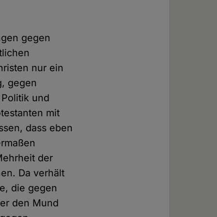
ungen gegen
tlichen
risten nur ein
g, gegen
Politik und
otestanten mit
essen, dass eben
hermaßen
Mehrheit der
en. Da verhält
e, die gegen
aber den Mund