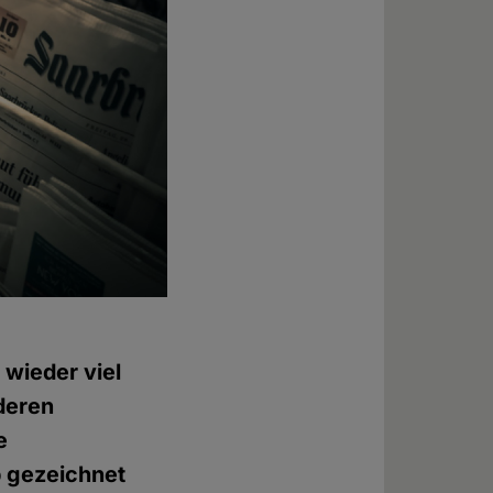
 wieder viel
deren
e
p gezeichnet