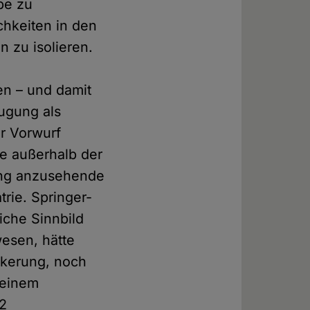
pe zu
chkeiten in den
 zu isolieren.
en – und damit
ugung als
r Vorwurf
te außerhalb der
ung anzusehende
trie. Springer-
liche Sinnbild
esen, hätte
lkerung, noch
 einem
12