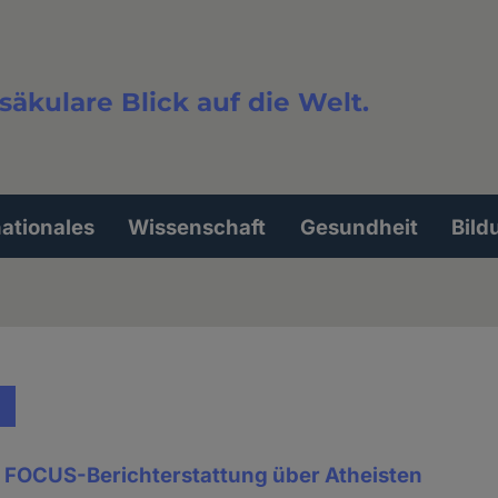
säkulare Blick auf die Welt.
extsuche
nationales
Wissenschaft
Gesundheit
Bild
an FOCUS-Berichterstattung über Atheisten