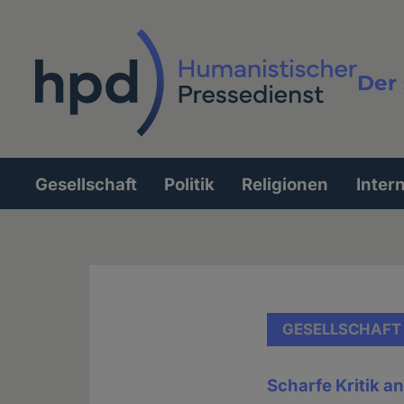
Direkt
zum
Inhalt
Der 
Vollt
Gesellschaft
Politik
Religionen
Inter
Hauptnavigation
GESELLSCHAFT
Scharfe Kritik 