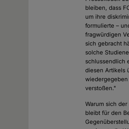
bleiben, dass 
um ihre diskrim
formulierte – u
fragwürdigen Ve
sich gebracht h
solche Studiene
schlussendlich 
diesen Artikels
wiedergegeben 
verstoßen."
Warum sich de
bleibt für den 
Gegenüberstellu