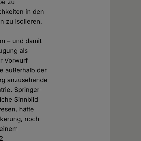
pe zu
chkeiten in den
 zu isolieren.
en – und damit
ugung als
r Vorwurf
te außerhalb der
ung anzusehende
trie. Springer-
liche Sinnbild
esen, hätte
lkerung, noch
 einem
12