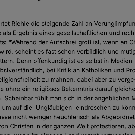
tet Riehle die steigende Zahl an Verunglimpf
 als Ergebnis eines gesellschaftlichen und rech
s: "Während der Aufschrei groß ist, wenn an Ch
ird, scheint es fast schon vorbildlich und muti
tern. Denn offenkundig ist es selbst in Medien, 
stverständlich, bei Kritik an Katholiken und Pr
eligionsfreiheit zu mahnen, dabei aber zu verg
e ohne ein religiöses Bekenntnis darauf gleic
 Scheinbar fühlt man sich in der angeblichen 
, um auf die 'Ungläubigen' eindreschen zu könn
sse nicht weniger heuchlerisch als Abgeordnet
von Christen in der ganzen Welt protestieren, 