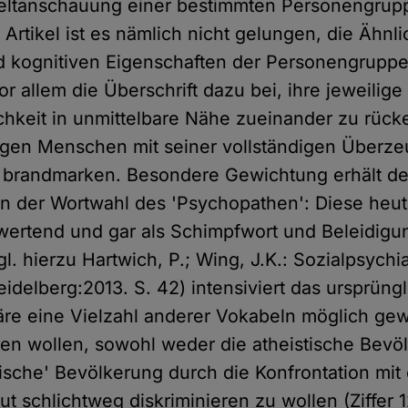
Weltanschauung einer bestimmten Personengrup
rtikel ist es nämlich nicht gelungen, die Ähnli
 kognitiven Eigenschaften der Personengruppen
vor allem die Überschrift dazu bei, ihre jeweilige
hkeit in unmittelbare Nähe zueinander zu rück
igen Menschen mit seiner vollständigen Überze
u brandmarken. Besondere Gewichtung erhält de
in der Wortwahl des 'Psychopathen': Diese heu
bwertend und gar als Schimpfwort und Beleidig
. hierzu Hartwich, P.; Wing, J.K.: Sozialpsychia
eidelberg:2013. S. 42) intensiviert das ursprüng
re eine Vielzahl anderer Vokabeln möglich gew
en wollen, sowohl weder die atheistische Bevö
ische' Bevölkerung durch die Konfrontation mit
but schlichtweg diskriminieren zu wollen (Ziffer 