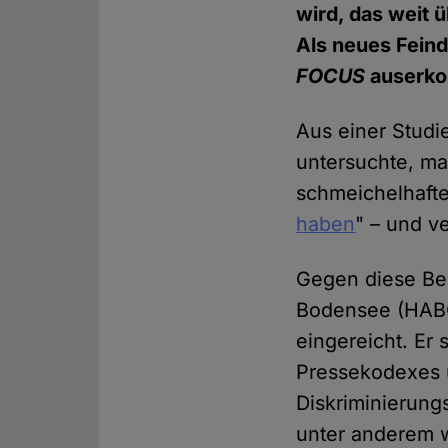
wird, das weit 
Als neues Feind
FOCUS
auserko
Aus einer Studie
untersuchte, m
schmeichelhaften
haben
" – und v
Gegen diese Ber
Bodensee (HABO
eingereicht. Er 
Pressekodexes 
Diskriminierung
unter anderem w