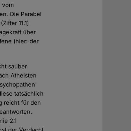
g vom
en. Die Parabel
iffer 11.1)
agekraft über
fene (hier: der
cht sauber
nach Atheisten
Psychopathen'
iese tatsächlich
 reicht für den
beantworten.
nie 2.1
st der Verdacht