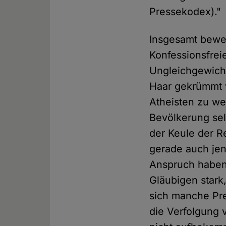
Pressekodex)."
Insgesamt bewer
Konfessionsfreie
Ungleichgewicht
Haar gekrümmt w
Atheisten zu wet
Bevölkerung selb
der Keule der R
gerade auch jen
Anspruch haben.
Gläubigen stark
sich manche Pre
die Verfolgung 