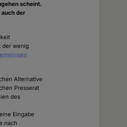
zugehen scheint.
 auch der
keit
t der wenig
 gemeinsam
chen Alternative
chen Presserat
nien des
seine Eingabe
re nach