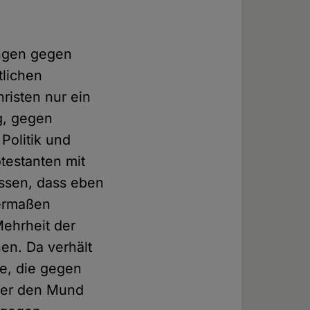
ungen gegen
tlichen
risten nur ein
g, gegen
Politik und
otestanten mit
essen, dass eben
hermaßen
Mehrheit der
en. Da verhält
e, die gegen
aber den Mund