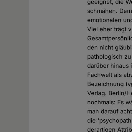
geeignet, die 
schmähen. Dem A
emotionalen und
Viel eher trägt 
Gesamtpersönlic
den nicht gläub
pathologisch z
darüber hinaus 
Fachwelt als a
Bezeichnung (vgl
Verlag. Berlin/H
nochmals: Es wä
man darauf acht
die 'psychopath
derartigen Attri