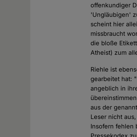
offenkundiger 
'Ungläubigen' z
scheint hier all
missbraucht wor
die bloße Etiket
Atheist) zum al
Riehle ist eben
gearbeitet hat: 
angeblich in ih
übereinstimmen,
aus der genannt
Leser nicht aus
Insofern fehlen 
Pressekodex zu