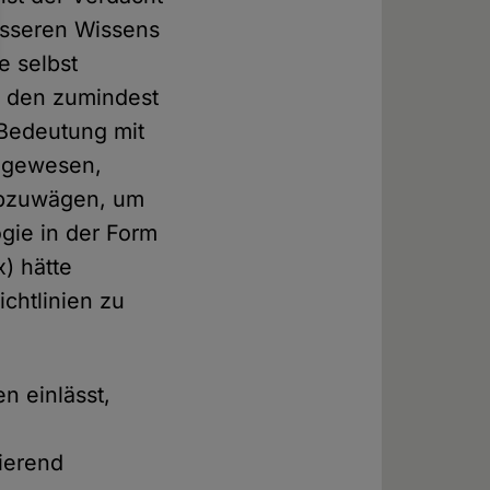
esseren Wissens
e selbst
ür den zumindest
 Bedeutung mit
t gewesen,
 abzuwägen, um
gie in der Form
) hätte
chtlinien zu
n einlässt,
ierend