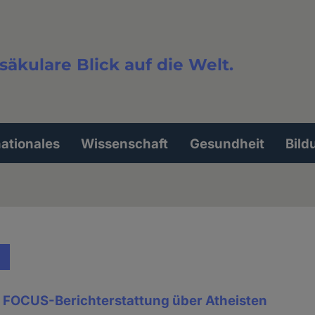
säkulare Blick auf die Welt.
extsuche
nationales
Wissenschaft
Gesundheit
Bild
an FOCUS-Berichterstattung über Atheisten