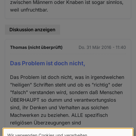
zwischen Männern oder Knaben ist sogar sinnlos,
weil unfruchtbar.
Diskussion anzeigen
Thomas (nicht überprüft)
Do. 31 Mär 2016 - 11:40
Das Problem ist doch nicht,
Das Problem ist doch nicht, was in irgendwelchen
"heiligen" Schriften steht und ob es "richtig" oder
"falsch" verstanden wird, sondern daß Menschen
ÜBERHAUPT so dumm und verantwortungslos
sind, ihr Denken und Verhalten aus solchen
Machwerken zu beziehen. ALLE spezifisch
religiösen Überzeugungen sind
GLEICHERMASSEN irrational, weil sie im für-wahr-
Wir verwenden Cookies und verarbeiten