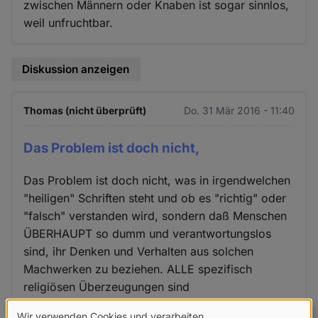
zwischen Männern oder Knaben ist sogar sinnlos,
weil unfruchtbar.
Diskussion anzeigen
Thomas (nicht überprüft)
Do. 31 Mär 2016 - 11:40
Das Problem ist doch nicht,
Das Problem ist doch nicht, was in irgendwelchen
"heiligen" Schriften steht und ob es "richtig" oder
"falsch" verstanden wird, sondern daß Menschen
ÜBERHAUPT so dumm und verantwortungslos
sind, ihr Denken und Verhalten aus solchen
Machwerken zu beziehen. ALLE spezifisch
religiösen Überzeugungen sind
GLEICHERMASSEN irrational, weil sie im für-wahr-
Wir verwenden Cookies und verarbeiten