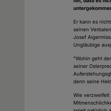
hin, dass es ni
untergekommen 
Er kann es nich
seinen Verbalen
Josef Algermis
Ungläubige ausg
"Wohin geht der
seiner Osterpre
Auferstehungsgl
denn seine Hekt
Wie verzweifelt
Mitmenschlichke
spielt natürlich