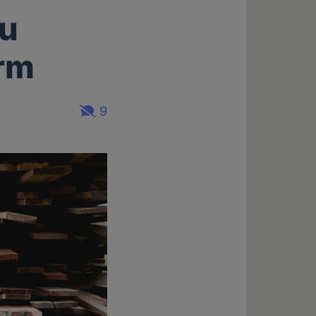
zu
orm
9