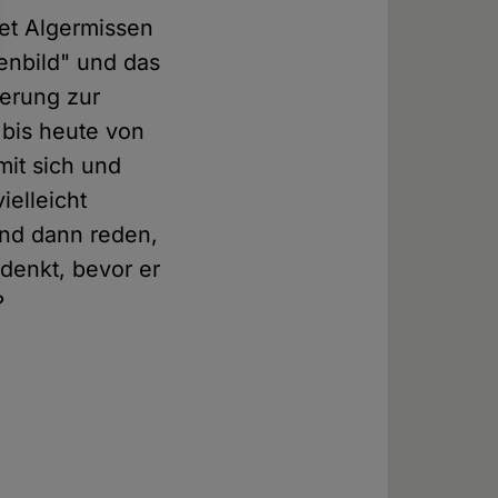
et Algermissen
enbild" und das
derung zur
 bis heute von
mit sich und
ielleicht
 und dann reden,
denkt, bevor er
?