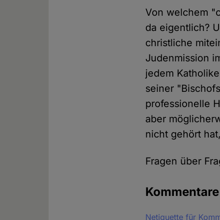
Von welchem "ch
da eigentlich? 
christliche mit
Judenmission im
jedem Katholike
seiner "Bischof
professionelle H
aber möglicherw
nicht gehört hat
Fragen über Fr
Kommentar
Netiquette für Kom