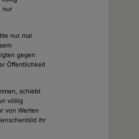
, nur
lte nur mal
esem
digten gegen
r Öffentlichkeit
ommen, schiebt
n völlig
ehr von Werten
Menschenbild ihr