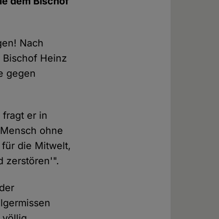
die dem Bischof
agen! Nach
 Bischof Heinz
le gegen
fragt er in
in Mensch ohne
für die Mitwelt,
 zerstören'".
 der
Algermissen
 völlig