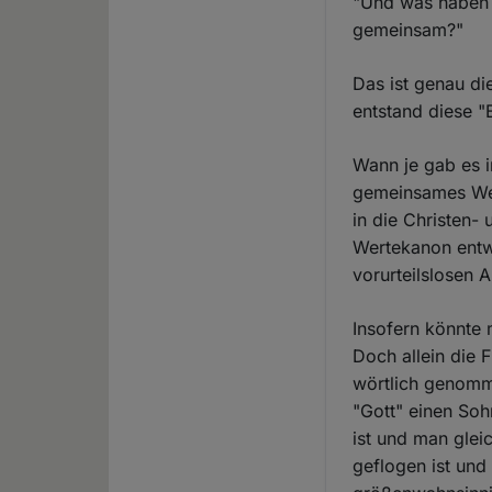
"Und was haben d
gemeinsam?"
Das ist genau di
entstand diese "
Wann je gab es i
gemeinsames Welt
in die Christen-
Wertekanon entwi
vorurteilslosen
Insofern könnte
Doch allein die 
wörtlich genomm
"Gott" einen Soh
ist und man glei
geflogen ist und