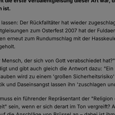
cht die erste Verbalentgleisung dieser Art war, 
ist.
t lassen: Der Rückfalltäter hat wieder zugeschl
tgleisungen zum Osterfest 2007 hat der Fuldaer
sen erneut zum Rundumschlag mit der Hasskeu
eholt.
 Mensch, der sich von Gott verabschiedet hat?" 
digt und gibt auch gleich die Antwort dazu: "E
auben wird zu einem 'großen Sicherheitsrisiko' 
ik und Daseinsangst lassen ihn 'zuschlagen und
 muss ein führender Repräsentant der "Religion
it" sein, wenn er sich derart im Ton vergreift? 
 auf die Anschläge von Brüssel an – dabei ist ihm