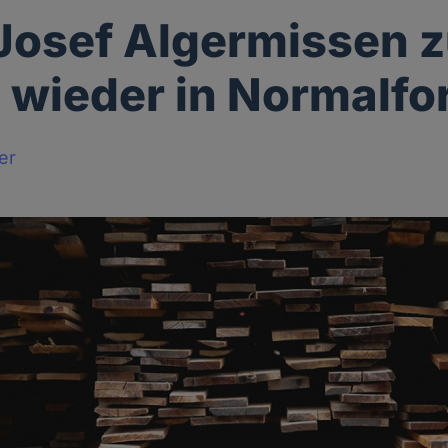
Josef Algermissen 
 wieder in Normalf
er