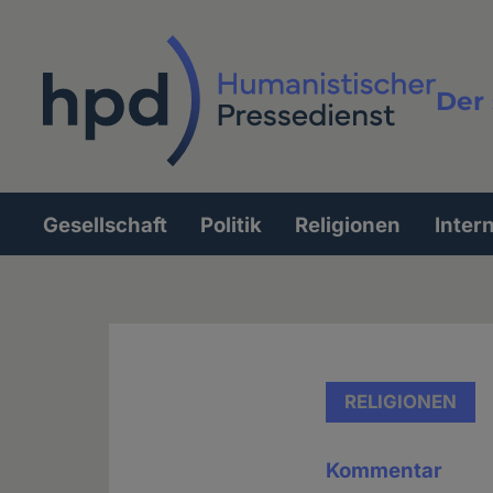
Direkt
zum
Inhalt
Der 
Vollt
Gesellschaft
Politik
Religionen
Inter
Hauptnavigation
RELIGIONEN
Kommentar