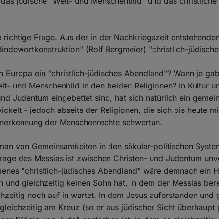
as jüdische "Welt- und Menschenbild" und das christliche
e richtige Frage. Aus der in der Nachkriegszeit entstehende
Bindewortkonstruktion" (Rolf Bergmeier) "christlich-jüdisch
n Europa ein "christlich-jüdisches Abendland"? Wann je gab
- und Menschenbild in den beiden Religionen? In Kultur un
 und Judentum eingebettet sind, hat sich natürlich ein geme
ckelt - jedoch abseits der Religionen, die sich bis heute mi
 Anerkennung der Menschenrechte schwertun.
 man von Gemeinsamkeiten in den säkular-politischen Syst
Frage des Messias ist zwischen Christen- und Judentum unve
enes "christlich-jüdisches Abendland" wäre demnach ein H
n und gleichzeitig keinen Sohn hat, in dem der Messias be
chzeitig noch auf in wartet. In dem Jesus auferstanden und
 gleichzeitig am Kreuz (so er aus jüdischer Sicht überhaupt g