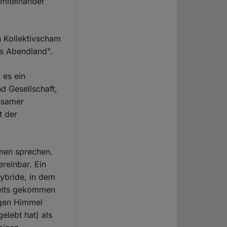
 miteinander
n Kollektivscham
es Abendland".
 es ein
d Gesellschaft,
insamer
t der
emen sprechen.
reinbar. Ein
ybride, in dem
reits gekommen
 gen Himmel
elebt hat) als