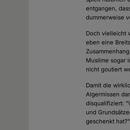
entgangen, dass
dummerweise von
Doch vielleicht
eben eine Breit
Zusammenhang ei
Muslime sogar i
nicht goutiert w
Damit die wirkl
Algermissen dan
disqualifiziert:
und Grundsätzen
geschenkt hat?