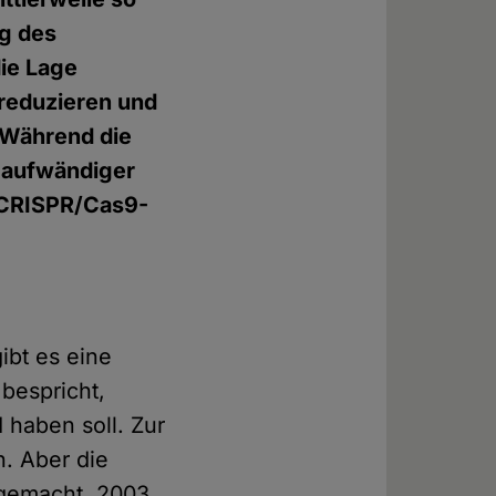
ng des
die Lage
 reduzieren und
 Während die
r aufwändiger
n CRISPR/Cas9-
ibt es eine
bespricht,
 haben soll. Zur
n. Aber die
 gemacht. 2003