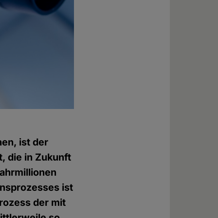
n, ist der
 die in Zukunft
ahrmillionen
onsprozesses ist
Prozess der mit
ttlerweile so