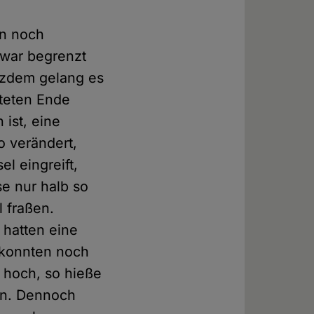
en noch
 war begrenzt
tzdem gelang es
hteten Ende
 ist, eine
o verändert,
l eingreift,
se nur halb so
l fraßen.
d hatten eine
 konnten noch
hoch, so hieße
en. Dennoch