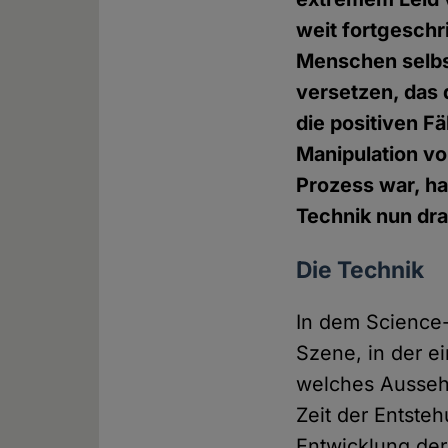
weit fortgeschr
Menschen selbst
versetzen, das 
die positiven F
Manipulation v
Prozess war, ha
Technik nun dra
Die Technik
In dem Science-
Szene, in der e
welches Aussehe
Zeit der Entste
Entwicklung der