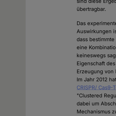
sind diese Erge
übertragbar.
Das experiment
Auswirkungen is
dass bestimmte 
eine Kombinatio
keineswegs sage
Eigenschaft des 
Erzeugung von D
Im Jahr 2012 ha
CRISPR/ Cas9-T
"Clustered Regu
dabei um Abschn
Mechanismus zu