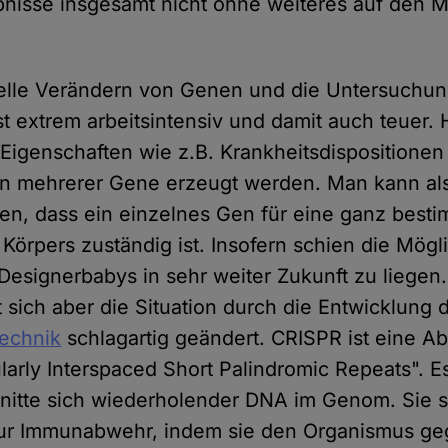
bnisse insgesamt nicht ohne weiteres auf den
elle Verändern von Genen und die Untersuchun
t extrem arbeitsintensiv und damit auch teuer.
Eigenschaften wie z.B. Krankheitsdispositionen
n mehrerer Gene erzeugt werden. Man kann als
n, dass ein einzelnes Gen für eine ganz best
Körpers zuständig ist. Insofern schien die Mögl
esignerbabys in sehr weiter Zukunft zu liegen.
t sich aber die Situation durch die Entwicklung
echnik
schlagartig geändert. CRISPR ist eine A
larly Interspaced Short Palindromic Repeats". E
itte sich wiederholender DNA im Genom. Sie si
r Immunabwehr, indem sie den Organismus ge