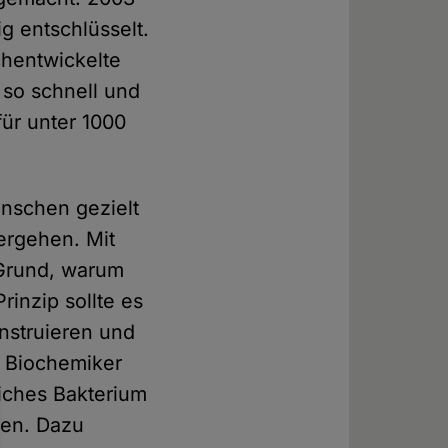
g entschlüsselt.
chentwickelte
so schnell und
für unter 1000
enschen gezielt
ergehen. Mit
 Grund, warum
inzip sollte es
nstruieren und
n Biochemiker
liches Bakterium
len. Dazu