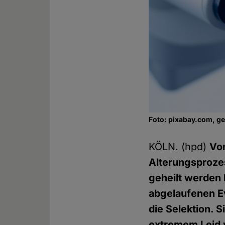
Foto: pixabay.com, g
KÖLN. (hpd)
Vo
Alterungsprozes
geheilt werden 
abgelaufenen Ev
die Selektion. S
extremem Leid v