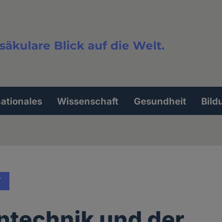
säkulare Blick auf die Welt.
extsuche
nationales
Wissenschaft
Gesundheit
Bild
T
ntechnik und der