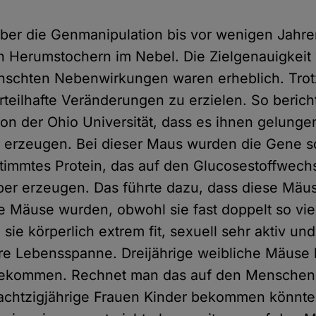
ber die Genmanipulation bis vor wenigen Jahr
 Herumstochern im Nebel. Die Zielgenauigkeit
nschten Nebenwirkungen waren erheblich. Tro
orteilhafte Veränderungen zu erzielen. So beric
on der Ohio Universität, dass es ihnen gelungen
u erzeugen. Bei dieser Maus wurden die Gene s
stimmtes Protein, das auf den Glucosestoffwechse
rper erzeugen. Das führte dazu, dass diese Mäu
e Mäuse wurden, obwohl sie fast doppelt so vie
sie körperlich extrem fit, sexuell sehr aktiv un
re Lebensspanne. Dreijährige weibliche Mäuse
kommen. Rechnet man das auf den Menschen 
 achtzigjährige Frauen Kinder bekommen könnt