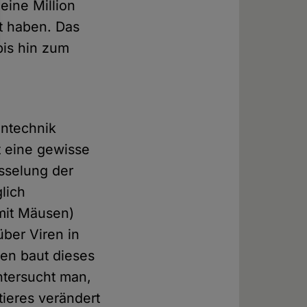
eine Million
t haben. Das
is hin zum
entechnik
t eine gewisse
üsselung der
lich
mit Mäusen)
über Viren in
len baut dieses
ntersucht man,
tieres verändert