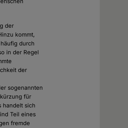
 Menschen
g der
 Hinzu kommt,
 häufig durch
o in der Regel
immte
ichkeit der
 der sogenannten
bkürzung für
s handelt sich
nd Teil eines
gen fremde