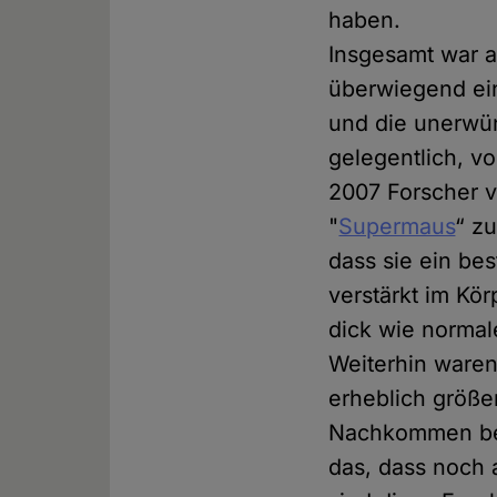
haben.
Insgesamt war a
überwiegend ein
und die unerwü
gelegentlich, v
2007 Forscher v
"
Supermaus
“ z
dass sie ein be
verstärkt im Kö
dick wie normal
Weiterhin waren 
erheblich größe
Nachkommen be
das, dass noch