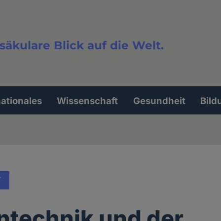
säkulare Blick auf die Welt.
extsuche
nationales
Wissenschaft
Gesundheit
Bild
T
ntechnik und der