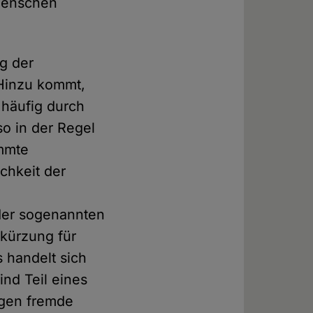
 Menschen
g der
 Hinzu kommt,
 häufig durch
o in der Regel
immte
ichkeit der
 der sogenannten
bkürzung für
s handelt sich
nd Teil eines
gen fremde