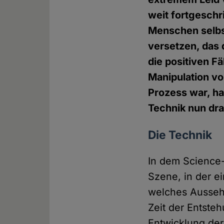
weit fortgeschr
Menschen selbst
versetzen, das 
die positiven F
Manipulation v
Prozess war, ha
Technik nun dra
Die Technik
In dem Science-
Szene, in der e
welches Aussehe
Zeit der Entste
Entwicklung der