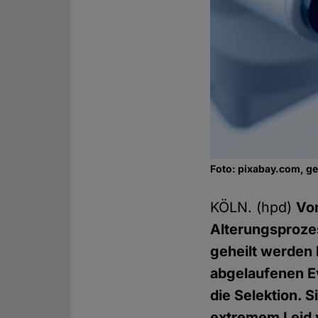
Foto: pixabay.com, g
KÖLN. (hpd)
Vo
Alterungsprozes
geheilt werden 
abgelaufenen Ev
die Selektion. S
extremem Leid v