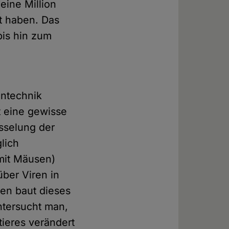
eine Million
t haben. Das
is hin zum
entechnik
t eine gewisse
üsselung der
lich
mit Mäusen)
über Viren in
len baut dieses
ntersucht man,
tieres verändert