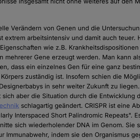
bnisse insgesamt nicht ohne weiteres auf den
elle Verändern von Genen und die Untersuchun
t extrem arbeitsintensiv und damit auch teuer.
Eigenschaften wie z.B. Krankheitsdispositionen
n mehrerer Gene erzeugt werden. Man kann als
n, dass ein einzelnes Gen für eine ganz best
Körpers zuständig ist. Insofern schien die Mögl
esignerbabys in sehr weiter Zukunft zu liegen.
t sich aber die Situation durch die Entwicklung
echnik
schlagartig geändert. CRISPR ist eine A
larly Interspaced Short Palindromic Repeats". E
itte sich wiederholender DNA im Genom. Sie si
r Immunabwehr, indem sie den Organismus ge