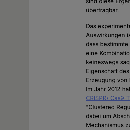
sind diese Erge
übertragbar.
Das experiment
Auswirkungen is
dass bestimmte 
eine Kombinatio
keineswegs sage
Eigenschaft des 
Erzeugung von D
Im Jahr 2012 ha
CRISPR/ Cas9-T
"Clustered Regu
dabei um Abschn
Mechanismus zu