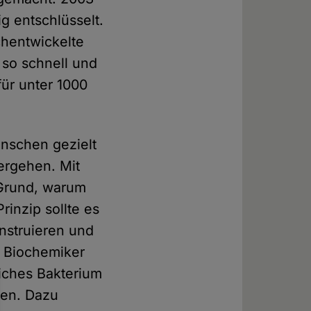
g entschlüsselt.
chentwickelte
so schnell und
für unter 1000
enschen gezielt
ergehen. Mit
 Grund, warum
inzip sollte es
nstruieren und
n Biochemiker
liches Bakterium
len. Dazu