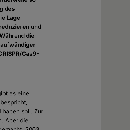
ng des
die Lage
 reduzieren und
 Während die
r aufwändiger
n CRISPR/Cas9-
ibt es eine
bespricht,
 haben soll. Zur
n. Aber die
 gemacht. 2003