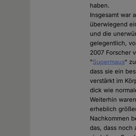
haben.
Insgesamt war a
überwiegend ein
und die unerwü
gelegentlich, v
2007 Forscher v
"
Supermaus
“ z
dass sie ein be
verstärkt im Kö
dick wie normal
Weiterhin waren 
erheblich größe
Nachkommen be
das, dass noch