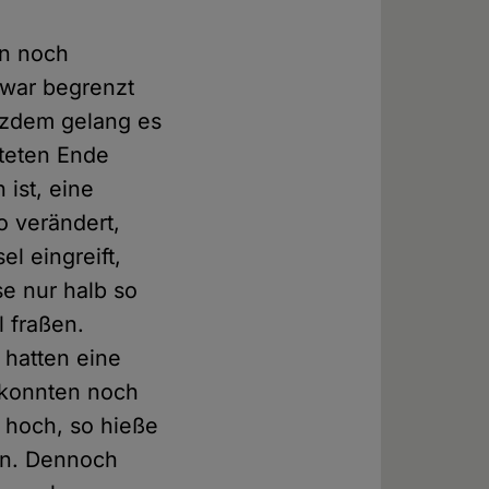
en noch
 war begrenzt
tzdem gelang es
hteten Ende
 ist, eine
o verändert,
l eingreift,
se nur halb so
l fraßen.
d hatten eine
 konnten noch
hoch, so hieße
en. Dennoch