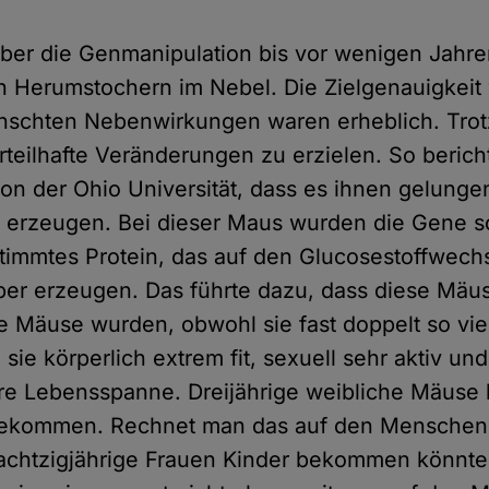
ber die Genmanipulation bis vor wenigen Jahr
 Herumstochern im Nebel. Die Zielgenauigkeit
nschten Nebenwirkungen waren erheblich. Tro
orteilhafte Veränderungen zu erzielen. So beric
on der Ohio Universität, dass es ihnen gelungen
u erzeugen. Bei dieser Maus wurden die Gene s
stimmtes Protein, das auf den Glucosestoffwechse
rper erzeugen. Das führte dazu, dass diese Mäu
e Mäuse wurden, obwohl sie fast doppelt so vie
sie körperlich extrem fit, sexuell sehr aktiv un
re Lebensspanne. Dreijährige weibliche Mäuse
kommen. Rechnet man das auf den Menschen 
 achtzigjährige Frauen Kinder bekommen könnt