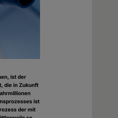
n, ist der
 die in Zukunft
ahrmillionen
onsprozesses ist
Prozess der mit
ttlerweile so