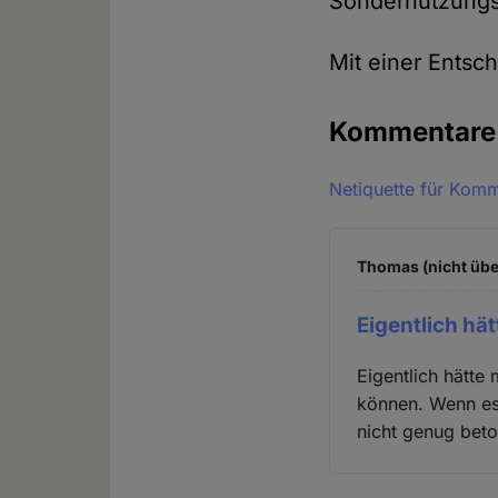
Sondernutzungsr
Mit einer Entsc
Kommentar
Netiquette für Kom
Thomas (nicht übe
Eigentlich hä
Eigentlich hätte
können. Wenn es 
nicht genug beto