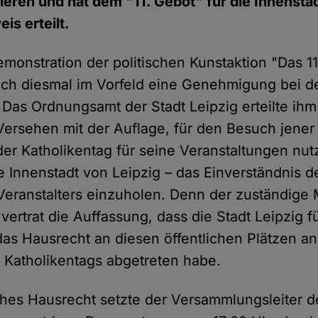
rieren und hat dem "11. Gebot" für die Innensta
is erteilt.
emonstration der politischen Kunstaktion "Das 11
ch diesmal im Vorfeld eine Genehmigung bei d
. Das Ordnungsamt der Stadt Leipzig erteilte ihm
rsehen mit der Auflage, für den Besuch jener 
der Katholikentag für seine Veranstaltungen nut
e Innenstadt von Leipzig – das Einverständnis d
Veranstalters einzuholen. Denn der zuständige M
ertrat die Auffassung, dass die Stadt Leipzig f
das Hausrecht an diesen öffentlichen Plätzen a
s Katholikentags abgetreten habe.
ches Hausrecht setzte der Versammlungsleiter d