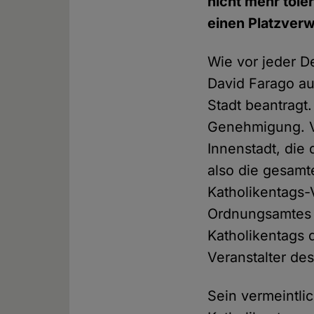
nicht mehr tole
einen Platzverwe
Wie vor jeder D
David Farago au
Stadt beantragt
Genehmigung. Ve
Innenstadt, die 
also die gesamt
Katholikentags-
Ordnungsamtes v
Katholikentags 
Veranstalter de
Sein vermeintli