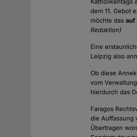
Katholikentags 
dem 11. Gebot e
möchte das
auf
Redaktion)
Eine erstaunlic
Leipzig also ann
Ob diese Annekti
vom Verwaltungs
hierdurch das D
Faragos Rechtsv
die Auffassung 
Übertragen word