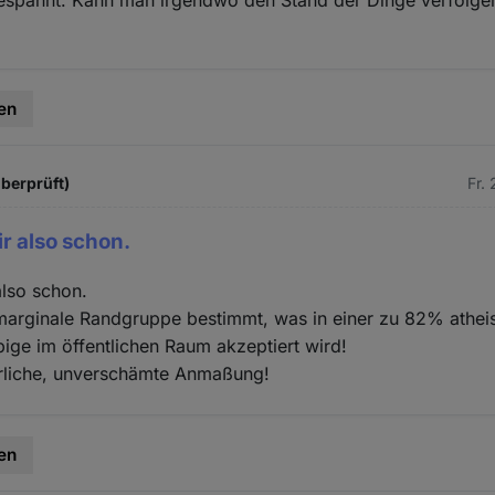
gespannt. Kann man irgendwo den Stand der Dinge verfolgen
en
überprüft)
Fr.
ir also schon.
also schon.
 marginale Randgruppe bestimmt, was in einer zu 82% atheis
ge im öffentlichen Raum akzeptiert wird!
liche, unverschämte Anmaßung!
en