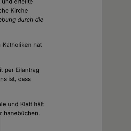
und erteilte
che Kirche
ebung durch die
 Katholiken hat
t per Eilantrag
s ist, dass
e und Klatt hält
ür hanebüchen.