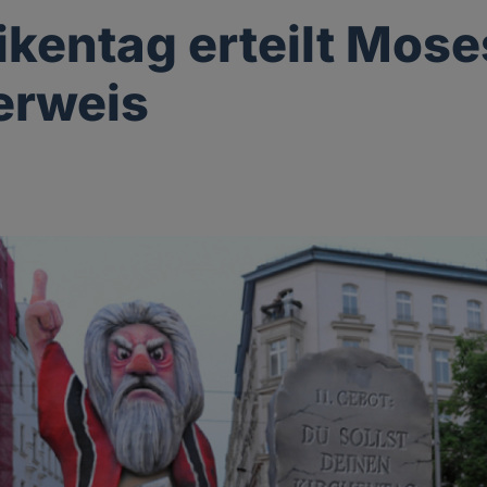
ikentag erteilt Mose
erweis
g