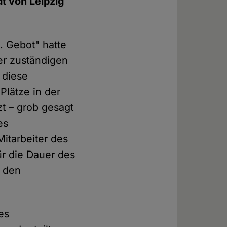
dt von Leipzig
. Gebot" hatte
er zuständigen
 diese
Plätze in der
zt – grob gesagt
es
itarbeiter des
ür die Dauer des
n den
es