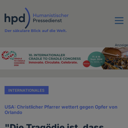
Direkt
zum
Inhalt
Menu
Der säkulare Blick auf die Welt.
Anzeige
Advertising
vor
Inhalt
INTERNATIONALES
USA: Christlicher Pfarrer wettert gegen Opfer von
Orlando
"Die Tragödie ist, dass