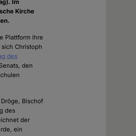
ag). Im
ische Kirche
den.
 Plattform ihre
 sich Christoph
ag des
Senats, den
Schulen
 Dröge, Bischof
ng des
eichnet der
rde, ein