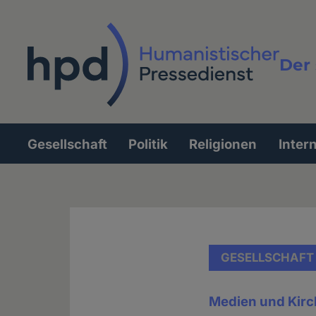
Direkt
zum
Inhalt
Der 
Vollt
Gesellschaft
Politik
Religionen
Inter
Hauptnavigation
GESELLSCHAFT
Medien und Kir