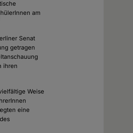
tische
chülerInnen am
erliner Senat
ung getragen
eltanschauung
n ihren
ielfältige Weise
hrerInnen
regten eine
 des