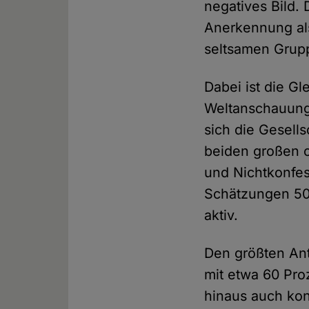
negatives Bild.
Anerkennung als
seltsamen Grup
Dabei ist die G
Weltanschauung
sich die Gesell
beiden großen c
und Nichtkonfes
Schätzungen 50
aktiv.
Den größten Ant
mit etwa 60 Pro
hinaus auch kon