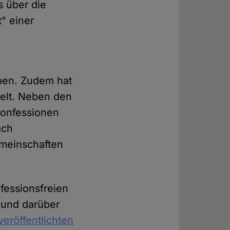
s über die
" einer
ben. Zudem hat
delt. Neben den
Konfessionen
ach
meinschaften
fessionsfreien
n und darüber
 veröffentlichten