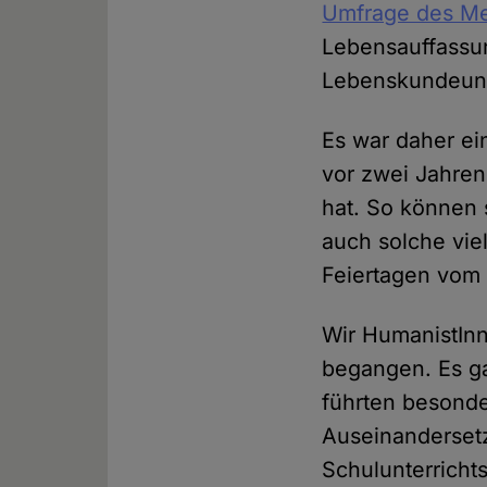
Umfrage des Me
Lebensauffassun
Lebenskundeunte
Es war daher ein
vor zwei Jahre
hat. So können
auch solche vie
Feiertagen vom 
Wir HumanistInn
begangen. Es ga
führten besonde
Auseinandersetz
Schulunterricht