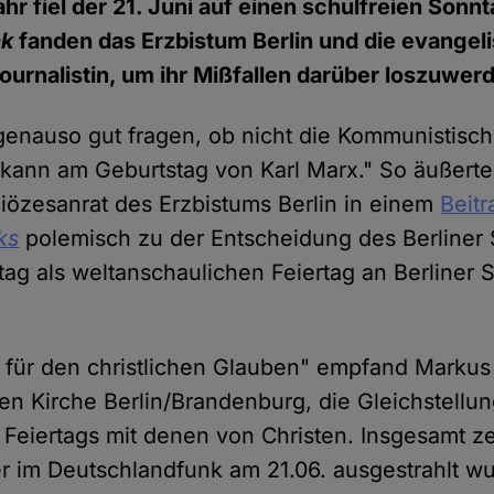
r fiel der 21. Juni auf einen schulfreien Sonnt
nk
fanden das Erzbistum Berlin und die evangel
Journalistin, um ihr Mißfallen darüber loszuwer
genauso gut fragen, ob nicht die Kommunistische
 kann am Geburtstag von Karl Marx." So äußerte
özesanrat des Erzbistums Berlin in einem
Beitr
ks
polemisch zu der Entscheidung des Berliner 
ag als weltanschaulichen Feiertag an Berliner 
 für den christlichen Glauben" empfand Markus
en Kirche Berlin/Brandenburg, die Gleichstellu
Feiertags mit denen von Christen. Insgesamt z
er im Deutschlandfunk am 21.06. ausgestrahlt wu