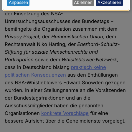
personenbezogenen
Anpassen
Ablehnen
Akzeptieren
Geheimdienste ein. Im März 2015 – ein Jahr nach
Daten
der Einsetzung des NSA-
und
Untersuchungsausschusses des Bundestags –
Cookies
bemängelte die Organisation zusammen mit dem
Privacy Project
, der
Humanistischen Union
, dem
Rechtsanwalt Niko Härting, der
Eberhard-Schultz-
Stiftung für soziale Menschenrechte und
Partizipation
sowie dem
Whistleblower-Netzwerk
,
dass in Deutschland bislang
praktisch keine
politischen Konsequenzen
aus den Enthüllungen
des NSA-Whistleblowers Edward Snowden gezogen
wurden. In einer Stellungnahme an die Vorsitzenden
der Bundestagsfraktionen und an die
Ausschussmitglieder haben die genannten
Organisationen
konkrete Vorschläge
für eine
bessere Aufsicht über die Geheimdienste vorgelegt.