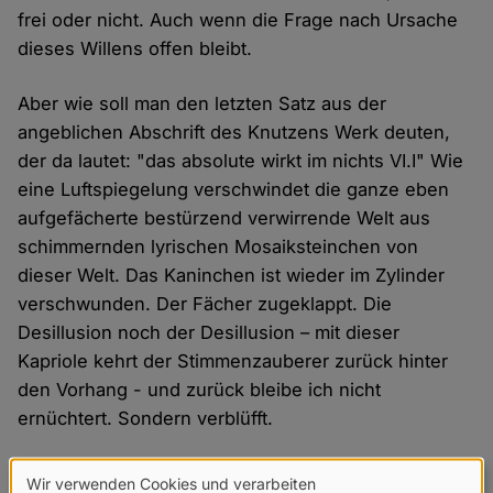
frei oder nicht. Auch wenn die Frage nach Ursache
dieses Willens offen bleibt.
Aber wie soll man den letzten Satz aus der
angeblichen Abschrift des Knutzens Werk deuten,
der da lautet: "das absolute wirkt im nichts VI.I" Wie
eine Luftspiegelung verschwindet die ganze eben
aufgefächerte bestürzend verwirrende Welt aus
schimmernden lyrischen Mosaiksteinchen von
dieser Welt. Das Kaninchen ist wieder im Zylinder
verschwunden. Der Fächer zugeklappt. Die
Desillusion noch der Desillusion – mit dieser
Kapriole kehrt der Stimmenzauberer zurück hinter
den Vorhang - und zurück bleibe ich nicht
ernüchtert. Sondern verblüfft.
Wir verwenden Cookies und verarbeiten
Raoul Schrott: Die Kunst an nichts zu glauben, Hanser