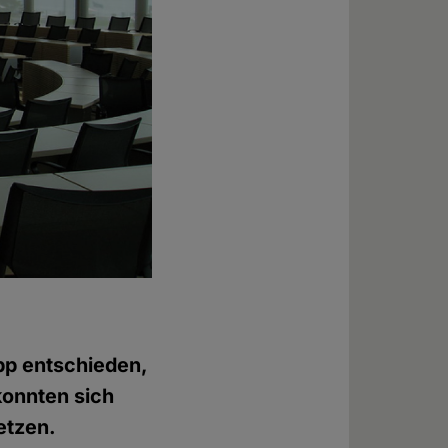
pp entschieden,
konnten sich
etzen.