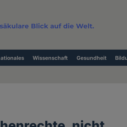
säkulare Blick auf die Welt.
extsuche
nationales
Wissenschaft
Gesundheit
Bild
enrechte, nicht