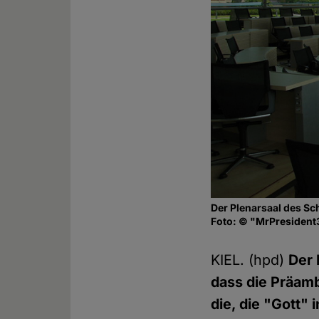
Der Plenarsaal des S
Foto: © "MrPresident
KIEL. (hpd)
Der 
dass die Präamb
die, die "Gott"