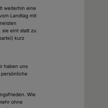
lt weiterhin eine
 vom Landtag mit
meisten
ie eint statt zu
artei) kurz
ir haben uns
n persönliche
ungsfrieden. Wie
 mehr ohne