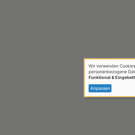
Wir verwenden Cookies
Verwendung
personenbezogene Date
Funktional & Eingebett
von
personenbezo
Anpassen
Daten
und
Cookies